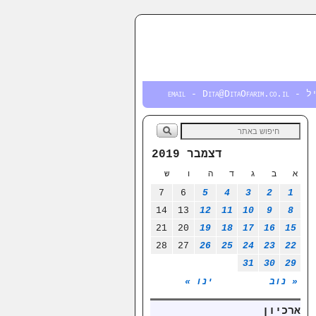
email - Dita@DitaOfa
דצמבר 2019
א
ב
ג
ד
ה
ו
ש
7
6
5
4
3
2
1
14
13
12
11
10
9
8
21
20
19
18
17
16
15
28
27
26
25
24
23
22
31
30
29
« נוב
ינו »
ארכיון