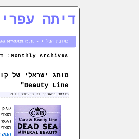
דיתה עפרים
דילוג לתוכן המשני
דילוג לתוכן העיקרי
כתובת הבלוג – http://www.ditaofarim.co.il
Monthly Archives:
דצ
Beauty Line"
פורסם בתאריך
31 בדצמבר 2019
מוצרים
מוצרי 
המשך 