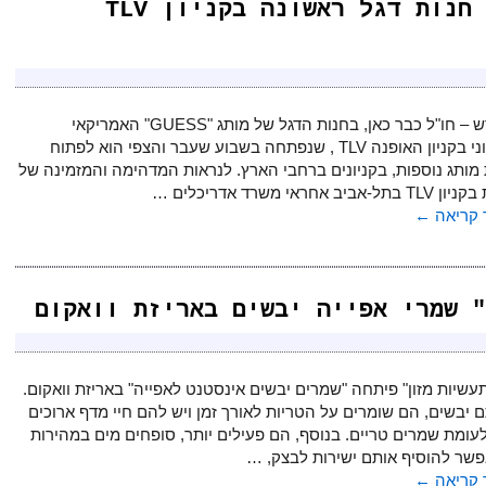
ל"GUESS" האמריקאי חנות דגל ראשונה בקניון TLV
יש חדש – חו"ל כבר כאן, בחנות הדגל של מותג "GUESS" האמריקאי
האייקוני בקניון האופנה TLV , שנפתחה בשבוע שעבר והצפי הוא לפתוח
 מותג נוספות, בקניונים ברחבי הארץ. לנראות המדהימה והמזמינה של
אביב אחראי משרד אדריכלים …
קריאה
←
 שמרי אפייה יבשים באריזת וואקום
עשיות מזון" פיתחה "שמרים יבשים אינסטנט לאפייה" באריזת וואקום.
 יבשים, הם שומרים על הטריות לאורך זמן ויש להם חיי מדף ארוכים
לעומת שמרים טריים. בנוסף, הם פעילים יותר, סופחים מים במהירות
פשר להוסיף אותם ישירות לבצק, …
קריאה
←