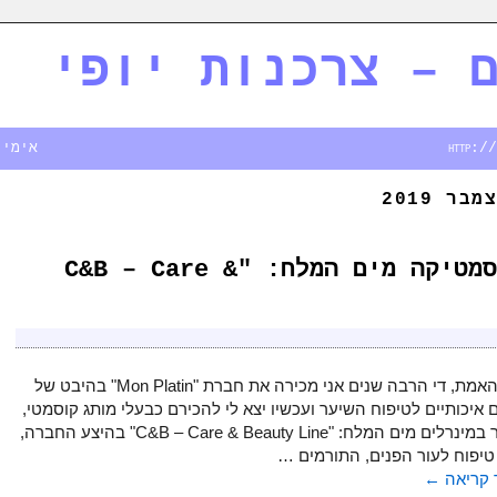
 – צרכנות יופי
אימייל - rim.co.il
מבר 2019
מותג ישראלי של קוסמטיקה מים המלח: "C&B – Care &
למען האמת, די הרבה שנים אני מכירה את חברת "Mon Platin" בהיבט של
 איכותיים לטיפוח השיער ועכשיו יצא לי להכירם כבעלי מותג קוסמטי,
העשיר במינרלים מים המלח: "C&B – Care & Beauty Line" בהיצע החברה,
טיפוח לעור הפנים, התורמים …
קריאה
←