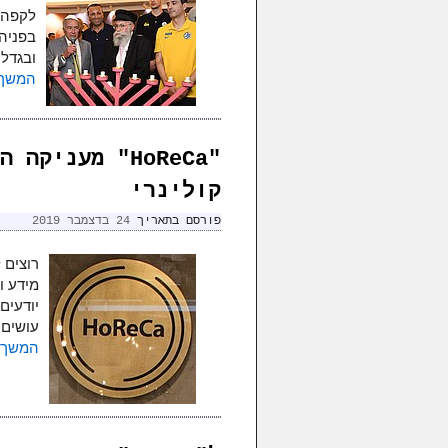
לקפה 
בפניה
ובגדלי
המשך 
"HoReCa" מענ
קולינרי
פורסם בתאריך
24 בדצמבר 2019
רוצים 
מידע ו
יודעים
עושים 
המשך 