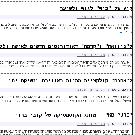
קיץ של "כיף" לגוף ולשיער
פורסם בתאריך
27 ביוני 2016
שני ניחוחות קיציים ומרעננים בסדרת תחליבי הרחצה מבית "כיף", מותג הסבונים המוביל בישר
ויסמין. שניהם בעלי נוסחה עשירה ומפנקת לניקוי וטיפוח העור, מועשרים בלחות ומנקים בעדינות. מתאימים
קריאה
←
ל"ניוואה" ו"קרמה" דאודורנטים חדשים לאישה ולג
פורסם בתאריך
26 ביוני 2016
אישית, אני הכי אוהבת את 2 הדאודורנטים הוותיקים באריזת רול-און: של "ניוואה" 
שימושיים בקיץ המהביל, כשרוצים בכל פעם משהוא חדש. כאילו שהחידוש הוא עצם הבשורה. החדש המוצ
ל"אהבה" קולקציית מתנות באווירת "נשיקת ים"
פורסם בתאריך
24 ביוני 2016
היתרון המאוד גדול במארזי המתנות של "אהבה – מעבדות ים המלח" הוא הצלחתם המדהימה כ
המעולים של המותג במחיר נוח – כי בתוך מארז, המחיר נמוך משמעותית ממחיר כל פריט בנפרד
"KB PURE" – מותג הקוסמטיקה של קובי ברוך
פורסם בתאריך
23 ביוני 2016
התוצאה המיידית של ייבוש ללא תחושת אי נוחות, נוטעת במשתמש את הרצון להמשיך ולהוסיף מ