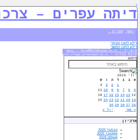
↓
דיתה עפרים – צרכנ
ראשי
תפריט ↓
דילוג לתוכן העיקרי
דילוג לתוכן המשני
אימייל - email - Dita@DitaOfarim.co.il
כתובת הבלוג – http://www.ditaofarim.co.il
חיפוש:
יוני 2016
א
ב
ג
ד
ה
ו
ש
4
3
2
1
11
10
9
8
7
6
5
18
17
16
15
14
13
12
25
24
23
22
21
20
19
30
29
28
27
26
« מאי
יול »
ארכיון
נובמבר 2025
אוקטובר 2025
אוגוסט 2025