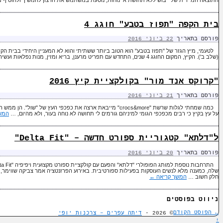
בית הקפה "תפוז בטבע" חוגג 4
פורסם בתאריך
22 ביוני 2016
לטעמי, מיץ הגזר של "תפוז בטבע" הוא הטוב ביותר ששתיתי והוא לא המעניין היחידי בבית
(שלב ב'). הקיץ, המקום החוגג 4 שנים, התחדש עם תפריט מרענן, בריא ומזין, מנות נפלאות ועשירות, העשויות מחומרי …
"קרוקס אנד מור" בקולקציית קיץ 2016
פורסם בתאריך
21 ביוני 2016
כמה שמחתי לגלות שרשת "crocs&more" מייבאת ארצה את כפכפי העץ של "
על עץ בקיץ כי רבים מכפכפי הגומי למיניהם גורמים לי תחושה לא נוחה בעור, ולא מהיום, …
המש
ל"דלתא" קטגוריית ספורט חדשה – "Delta Fit"
פורסם בתאריך
20 ביוני 2016
שלה, כמענה מלא לנשים העוסקות בפעילות ספורטיבית. באירוע הפרזנטציה אמר צביקה שווימר, מ
חלק חשוב …
המשך קריאה
←
ניווט בפוסטים
←
הפוסט הקודם
© 2026 -
דיתה עפרים – צרכנות יופי
↑