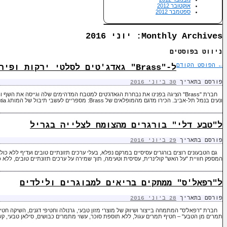
אוקטובר 2012
ספטמבר 2012
Monthly Archives:
יוני 2016
ניווט בפוסטים
←
הפוסט הקודם
ל-"Brass" גאדג'טים לסלטי ירקות ופירות מושלמים
פורסם בתאריך
30 ביוני 2016
חברת "Brass" הציגה בפנינו את נבחרת הגאדג'טים למטבח המדהימים שלה וגייסה את השף
ונעים בנמל תל-אביב. הכירו מדגם מהמופלאים של Brass: מספריים לעשבי תיבול של המותג Brabantia – משעשע ביותר היה לצפות …
ל"טבע דלי" בורגרים מהצומח לצלייה בגריל
פורסם בתאריך
29 ביוני 2016
גם הטבעונים רוצים בורגרים עסיסיים במרקם נפלא, בעלי ערכים תזונתיים טובים ועדיף ללא כו
המספק חוויית "על האש" קולינרית, עסיסית וטעימה, תוך שמירה על ערכים תזונתיים טובים, ללא
ל"רפאל'ס" ממתקים בריאים למבוגרים ולילדים
פורסם בתאריך
28 ביוני 2016
חברת "רפאל'ס" המתמחה בייצור ושיווק של מוצרי מזון טבעי, גרנולה וחטיפי דגנים, השיקה ח
תמרים מן הטבע" – חטיף תמרים עגול, ללא תוספת סוכר, עשוי מתמרים כבושים, סילאן טבעי, קשי