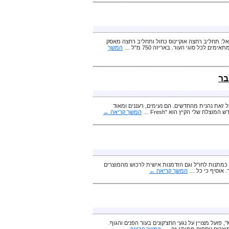
אל: תחליב רחצה אוקיינוס כחול ותחליב רחצה מאסק
 לכל סוגי העור. באריזה 750 מ"ל …
המשך
בר
ושל "פה" ובכל זאת נהנית מהחדשים. הם נעימים, רעננים ומאוד
לח שלי הקיץ הוא "Fresh …
המשך קריאה
←
מתנות לחו"ל וגם הזדמנות אישית לרכוש מהמוצרים
. אוסיף כי כל …
המשך קריאה
←
המוצר החדש של בן הנעורים, סבון חומצה סליצילית של מותג הקוסמטיקה הישראלי "KB PURE", פועל מצויין על נגעי החצ'קונים בעור הפנים והגוף.
וצרים נוספים ממותג זה. …
המשך קריאה
←