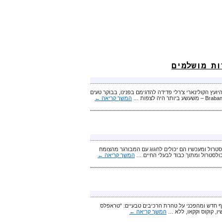
 והיועץ הקולינארי צ'רלי פדידה להדגימם בפנינו, בבוקר טעים
המשך קריאה
←
לסטרול ומעכשיו הם יכולים לחגוג עם המבורגר מהצומח
 כולסטרול ומתוך כבוד לבעלי החיים …
המשך קריאה
←
טיף חדש ומהפכני על טהרת הרכיבים טבעיים: "טראפלס
ו, קוקוס וקקאו, ללא …
המשך קריאה
←