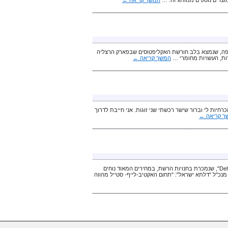
 הקפה, שנמצא בלב חורשת האקליפטוסים שבפארק הרצליה
המשך קריאה
←
שול". הן ממש הכרחיות לי וברור שישר רכשתי שני זוגות. אני חייבת לדרוך
ך קריאה
←
התרחבות נוספת למותג הפופולרי "דלתא" והפעם עם קולקציית ספורט מקצועית ויפיפיה "Delta Fit", שנמכרת בחנויות הרשת, במחירים המאוד נוחים
נכ"ל "דלתא ישראל": "תחום האקטיב-לייף- סטייל מהווה