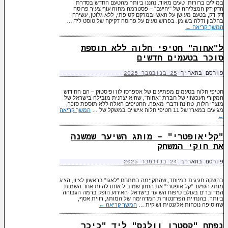
במילים ברורות: טעים מאוד. נהננו ביותר מהטעם החדש בסדרת
הדק-דק המצליחה של "יחיעם" – פסטרמה מחזה עוף צעיר פרוסה
דק-דק, בטעם מעושן על האש ובמרקם קטיפתי, ללא גלוטן, עשירה
בחלבון ודלה בשומן. בפרוש טעים על פרוסה דקיקה של טוסט ליד …
המשך קריאה
←
ל"אחוה" חטיפי חלוה ללא תוספת
סוכר בטעמים חדשים
פורסם בתאריך
25 בנובמבר 2025
חטיפי חלוה בטעמים מפתיעים של אספרסו לוז ופיסטוק – הם החידוש
המקורי העכשווי של חברת "אחוה", שהיא יצרנית מובילה בישראל של
מוצרי חלוה, טחינה ודברי מאפה. החטיפים האלה ללא תוספת סוכר,
מגיעים במארז של 11 חטיפי חלוה אישיים במשקל של …
המשך קריאה
←
"קליאופטרי" – מותג השיער שמשנה
את חוקי המשחק
פורסם בתאריך
24 בנובמבר 2025
בהשקה חגיגית במיוחד, שהתקיימה במתחם "לאגו" בראשון לציון, הציג
מותג השיער "קליאופטרי" את החזון שמוביל אותו להיות אחד השמות
המדוברים בעולם טיפוח השיער בישראל. האירוע הופק ברמה הגבוהה
ביותר, בהנחיית הפרזנטורית המדהימה של המותג, רווית אסף,
שהוסיפה נוכחות אלגנטית ושיקית …
המשך קריאה
←
נפתח "קסטרו וולנס" ליד "כיכר