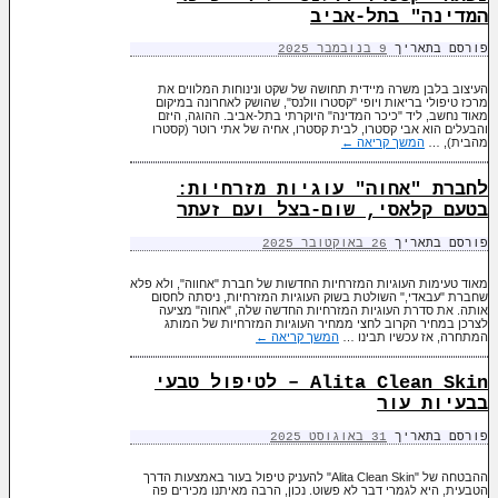
המדינה" בתל-אביב
פורסם בתאריך
9 בנובמבר 2025
העיצוב בלבן משרה מיידית תחושה של שקט ונינוחות המלווים את
מרכז טיפולי בריאות ויופי "קסטרו וולנס", שהושק לאחרונה במיקום
מאוד נחשב, ליד "כיכר המדינה" היוקרתי בתל-אביב. ההוגה, היזם
והבעלים הוא אבי קסטרו, לבית קסטרו, אחיה של אתי רוטר (קסטרו
מהבית), …
המשך קריאה
←
לחברת "אחוה" עוגיות מזרחיות:
בטעם קלאסי, שום-בצל ועם זעתר
פורסם בתאריך
26 באוקטובר 2025
מאוד טעימות העוגיות המזרחיות החדשות של חברת "אחווה", ולא פלא
שחברת "עבאדי," השולטת בשוק העוגיות המזרחיות, ניסתה לחסום
אותה. את סדרת העוגיות המזרחיות החדשה שלה, "אחוה" מציעה
לצרכן במחיר הקרוב לחצי ממחיר העוגיות המזרחיות של המותג
המתחרה, אז עכשיו תבינו …
המשך קריאה
←
Alita Clean Skin – לטיפול טבעי
בבעיות עור
פורסם בתאריך
31 באוגוסט 2025
ההבטחה של "Alita Clean Skin" להעניק טיפול בעור באמצעות הדרך
הטבעית, היא לגמרי דבר לא פשוט. נכון, הרבה מאיתנו מכירים פה