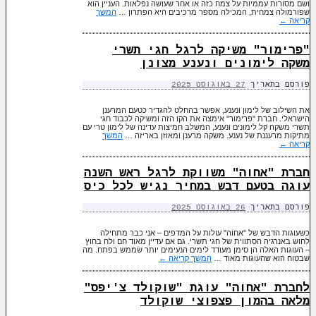
ושם מסורות עממיות על צמח כזה או אחר שעושה נפלאות. העניין הוא
שפורמולה צמחית, המכילה מספר מרכיבים היא הפתרון …
המשך
קריאה
←
"פרימור" משיקה לרגל חגי תשרי
משקה לימונים ונענע מצונן
פורסם בתאריך
27 באוגוסט 2025
את השילוב של לימון ונענע, אפשר בהחלט להגדיר כטעם המרענן
הישראלי. חברת "פרימור" אימצה את הקו הזה ומשיקה לכבוד חגי
תשרי משקה קל לימונים ונענע, המשלב חמיצות עדינה של לימון טרי עם
מתיקות מרעננת של נענע. משקה מרענן ומאוזן באריזה …
המשך
קריאה
←
חברת "אחוה" משווקת לרגל ראש השנה
עוגה בטעם דבש במחיר נגיש לכל כיס
פורסם בתאריך
26 באוגוסט 2025
כשעוגות הדבש של "אחוה" עולות על המדפים – אני כבר מתחילה
לחוש באנרגיה הסתווית של חגי תשרי. גם אם עדיין מאוד חם ולח בחוץ
– העוגות האלה הן סימן מעודד לימים הנעימים יותר שממש בפתח. מה
שבטוח הוא שהעוגות מאוד …
המשך קריאה
←
לחברת "אחוה" עוגת "שוקולד צ'יפס"
מלאה בהמון פצפוצי שוקולד