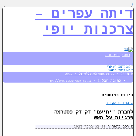
↓
דיתה עפרים –
צרכנות יופי
ראשי
תפריט ↓
דילוג לתוכן העיקרי
דילוג לתוכן המשני
אימייל - email - Dita@DitaOfarim.co.il
כתובת הבלוג – http://www.ditaofarim.co.il
ניווט בפוסטים
←
הפוסט הקודם
לחברת "יחיעם" דק-דק פסטרמה
פרגיות על האש
פורסם בתאריך
26 בנובמבר 2025