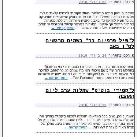
פורסם בתאריך
22 ביולי 2018
משקפיים, שהן מתנה מושלמת ומאוד מקורית: להיטים קלאסיים לצד
מסגרות במראה המשלב רטרו וחדשנות. בוטיק המשקפיים "אופטיקה
עיניים" השיק לקראת ט"ו באב קולקציה מיוחדת, הכוללת מסגרות
במראה חדשני אך אלגנטי, מסגרות במראה קלאסי ומסגרות שיתאימו
בדיוק לפאשניסטים שלנו. מתנה שמאוד …
המשך קריאה
←
ל"פיל פרפיום בר" בשמים מרגשים
לט"ו באב
פורסם בתאריך
20 ביולי 2018
חפשו לכם מתנה ביחד, את והוא, ניחוח בושם ייחודי בא בחשבון?
בהחלט! ניחוח של בושם איכותי הוא מה שגורם לנו להתאהב, להיזכר
במי שאנחנו אוהבים וגם לפנק אותו או אותה במתנה ייחודית שתשמח
אותו ביום הכי רומנטי בשנה. "Feel Perfume …
המשך קריאה
←
ל"קסידי בוטיק" שמלות ערב ליום
האהבה
פורסם בתאריך
19 ביולי 2018
השנה, כולכן, נשים בכל הגילאים, תוכלנה למצוא ב"קסידי בוטיק" את
השמלה או הבגד שהן רוצות בו הכי – ליום האהבה. אם חשבתן רק על
היותר בוגרות – אז כבר ממש לא. לאחרונה, המותג ביצע מהלך של
פנייה מאוד מוצלחת לצעירות, …
המשך קריאה
←