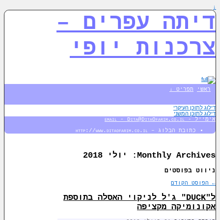
↓
דיתה עפרים –
צרכנות יופי
ראשי
תפריט ↓
דילוג לתוכן העיקרי
דילוג לתוכן המשני
אימייל - email - Dita@DitaOfarim.co.il
כתובת הבלוג – http://www.ditaofarim.co.il
Monthly Archives:
יולי 2018
ניווט בפוסטים
←
הפוסט הקודם
ל"DUCK" ג'ל לניקוי האסלה בתוספת
אקונומיקה מקציפה