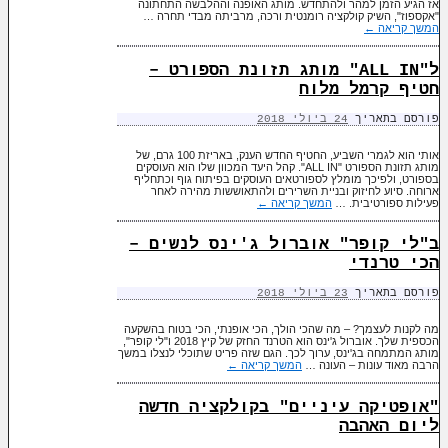
אז הגיע הזמן למהר ולהתחדש. מותג האופנה וההלבשה התחתונה
"אקספוז", השיק קולקציה רומנטית ורכה, מרביתה מבדי תחרה …
המשך קריאה
←
ל"ALL IN" מותג תזונת הספורט –
חטיף קרמל מלוח
פורסם בתאריך
24 ביולי 2018
אותי הוא לגמרי השביע, החטיף החדש הענק, באריזת 100 גרם, של
מותג תזונת הספורט "ALL IN". קהל היעד המכוון שלו הוא העוסקים
בספורט, ולפיכך מומלץ לספורטאים העוסקים בפיתוח גוף וכתחליף
ארוחה. סיוע לחיזוק ובניית השרירים ולהתאוששות מהירה לאחר
פעילות ספורטיבית. …
המשך קריאה
←
ב"לי קופר" אוברול ג'ינס לנשים –
הכי טרנדי
פורסם בתאריך
23 ביולי 2018
מה לקנות לעצמך? – מה שהכי הולך, הכי אופנתי, הכי בטוח בהשקעה
הכספית שלך. אוברול ג'ינס הוא הטרנד החזק של קיץ 2018 ו"לי קופר",
מותג המתמחה בג'ינס, ערוך לכך. הגם שזה פריט שתוכלי לנצלו במשך
הרבה מאוד עונות – העונה …
המשך קריאה
←
"אופטיקה עיניים" בקולקציה חדשה
ליום האהבה