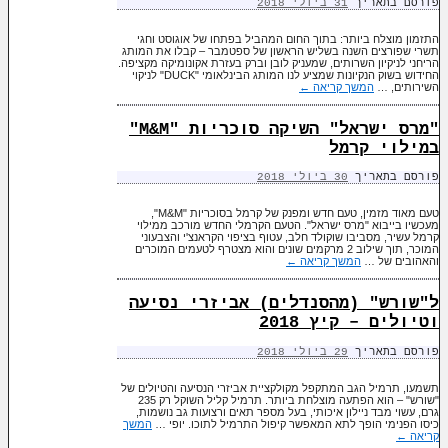
פורסם בתאריך
31 ביולי 2018
התזמון מוצלח ביותר: בתוך החום המהביל בפתחו של אוגוסט וחגי
תשרי שפורצים השנה בשליש הראשון של ספטמבר – קבלו את המותג
הריחני לניקיון השרותים, שמעניק לובן וברק בעזרת אקונומיקה מקציפה.
החידוש בשוק הנקיונות שמציע לנו המותג הבינלאומי "DUCK" לניקוי
השירותים, …
המשך קריאה
←
"מרס ישראל" השיקה סוכריות "M&M"
במילוי קרמל
פורסם בתאריך
30 ביולי 2018
טעם מאוד מזמין, טעם חדש ומפנק של קרמל בסוכריות "M&M",
מעכשיו בייבוא "מרס ישראל". הטעם הקרמלי החדש מורכב ממילוי
קרמל עשיר, מסביבו שוקולד חלב, עטוף בציפוי הקראנצ'י והצבעוני
המוכר, תוך שילוב 2 מרקמים שונים והוא מצטרף לטעמים המוכרים
והאהובים של …
המשך קריאה
←
ל"שורש" (מהסנדלים) אביזרי נסיעה
וטיולים – קיץ 2018
פורסם בתאריך
29 ביולי 2018
תשמעו, תרמיל הגב המתקפל מקולקציית אביזרי הנסיעה והטיולים של
"שורש" – הוא הפתעה מוצלחת ביותר. תרמיל קליל השוקל רק 235
גרם, עשוי מבד ניילון איכותי, בעל מספר תאים ורצועות גב נושמות,
כיסו הפנימי הופך לתא המאפשר קיפול התרמיל לתוכו. יופי …
המשך
קריאה
←