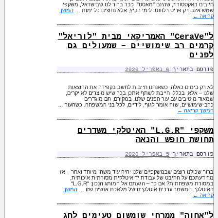
חייבים באקססוריז, שהינם "מאסט". כבר ברור לנו שבישראל, משקפי
שמש אינם רק פריט רלוונטי לימי הקיץ, אלא נחוצים כל ימות …
המשך
קריאה
←
ל"CeraVe" האמריקאי מבית "לוריאל"
קרמים רב שימושיים – שמעולים גם
לפנים
פורסם בתאריך
6 באפריל 2020
לא רק בימים כאלה, כשאנחנו חייבות לחשב בקפידה את ההוצאות
שלנו – אלא, בכלל, חייבת לשתף אתכן בכך שיש מוצרים לא יקרים,
שמאוד מיטיבים עם עור הפנים שלנו. במקורם, הם מוגדרים
כרב-שימושיים, שזה אומר לגוף, לידיים, לכל בני המשפחה. כשהעור …
המשך קריאה
←
משקפי "L.G.R" האיטלקי משדרים
תחושת חופש והנאה
פורסם בתאריך
5 באפריל 2020
ברור שכולנו רוצים שבמשקפיים שלנו יהיה עוד משהו מיוחד ואחר – אז
מה דעתכם על ההיבט של עבודת יד איטלקית מסורתית איכותית,
במסורת משפחתית? אם כך – הגעתם אל המותג הנכון: "L.G.R"
האיטלקי, המשמר ערכים איטלקיים של מלאכת אנשים שזו …
המשך
קריאה
←
ל"אחוה" ממרחי שומשום טעימים לחג