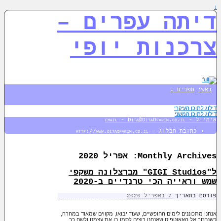
↓
דיתה עפרים –
צרכנות יופי
ראשי
תפריט ↓
דילוג לתוכן העיקרי
דילוג לתוכן המשני
אימייל - email - Dita@DitaOfarim.co.il
כתובת הבלוג – http://www.ditaofarim.co.il
Monthly Archives:
אפריל 2020
ל"GIGI Studios" מברצלונה משקפי
שמש וראייה הכי טרנדיים ב-2020
פורסם בתאריך
7 באפריל 2020
אנחנו מתכוננים לימים החופשיים, שעוד יבואו, מקווים שמאוד במהרה,
כשנחזור אל האאוטפיט שאנחנו רוצים לסמן בו את עצמנו ולשם כך