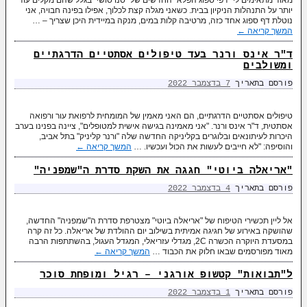
יותר על התנהלות הניקיון בבית. כשאני מגלה קצת לכלוך, אפילו בפינה חבויה, אני
נוטלת דף ספוג אחד כזה, מרטיבה קלות במים, מנקה במיידית היכן שצריך – …
המשך קריאה
←
ד"ר אינס ורנר בעד טיפולים אסתטיים הדרגתיים
ומשולבים
פורסם בתאריך
7 בדצמבר 2022
טיפולים אסתטיים הדרגתיים, הם האני מאמין של המומחית לרפואת עור ורפואה
אסתטית, ד"ר אינס ורנר. "אני מאמינה בגישה אישית למטופלים", ציינה בפנינו בערב
היכרות לעיתונאים ובלוגרים בקליניקה החדשה שלה "ורנר קליניק" בתל אביב,
והוסיפה: "לא חייבים לעשות את הכול ועכשיו. …
המשך קריאה
←
"אריאלה ביוטי" חגגה את השקת סדרת ה"שמפניה"
פורסם בתאריך
4 בדצמבר 2022
אל ליין תכשירי הטיפוח של "אריאלה ביוטי" מצטרפת סדרת ה"שמפניה" החדשה,
שהושקה באירוע של חגיגה אמיתית בשילוב יום ההולדת של אריאלה. כל זה קרה
במסעדת היוקרה הכשרה 2C, מגדלי עזריאלי, המגדל העגול, בהשתתפות הרבה
מאוד מפורסמים שבאו חלוק את הכבוד …
המשך קריאה
←
ל"תבואות" קטשופ אורגני – רגיל ומופחת סוכר
פורסם בתאריך
1 בדצמבר 2022