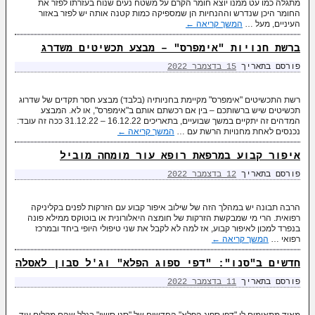
מתגלה כמו עט ממנו יוצא חומר הקרם על משטח נעים שנוח בעזרתו לפזר את
החומר היכן שנדרש וההנחיות הן שמספיקה כמות קטנה אותה יש לפזר באזור
העיניים, מעל …
המשך קריאה
←
ברשת חנויות "אימפרס" – מבצע תכשיטים משדרג
פורסם בתאריך
15 בדצמבר 2022
רשת התכשיטים "אימפרס" מקיימת בחניותיה (בלבד) מבצע חסר תקדים של שדרוג
תכשיטים שיש ברשותכם – בין אם רכשתם אותם ב"אימפרס", או לא. המבצע
המדהים זה יתקיים במשך שבועיים, בתאריכים 16.12.22 – 31.12.22 ככה זה עובד:
נכנסים לאחת מחנויות הרשת עם …
המשך קריאה
←
איפור קבוע במרפאת רופא עור מומחה מוביל
פורסם בתאריך
12 בדצמבר 2022
הרבה תבונה יש במהלך הזה של שילוב איפור קבוע עם הזרקות לפנים בקליניקה
רפואית. הרי מי שמבקשת הזרקות של חומצה היאלורונית או בוטוקס ממילא פונה
בנפרד למכון לאיפור קבוע, אז למה לא לקבל את שני טיפולי היופי ביחד ובמרכז
רפואי …
המשך קריאה
←
חדשים ב"סנו": "דפי ספוג הפלא" וג'ל סבון לאסלה
פורסם בתאריך
11 בדצמבר 2022
מאוד מתאימים לי "דפי ספוג הפלא" החדשים של "סנו סושי" בגלל שהם מקלים עוד