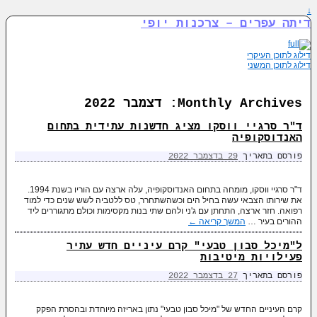
↓
דיתה עפרים – צרכנות יופי
דילוג לתוכן העיקרי
דילוג לתוכן המשני
Monthly Archives:
דצמבר 2022
ד"ר סרגיי ווסקו מציג חדשנות עתידית בתחום
האנדוסקופיה
פורסם בתאריך
29 בדצמבר 2022
ד"ר סרגיי ווסקו, מומחה בתחום האנדוסקופיה, עלה ארצה עם הוריו בשנת 1994.
את שירותו הצבאי עשה בחיל הים וכשהשתחרר, טס ללטביה לשש שנים כדי למוד
רפואה. חזר ארצה, התחתן עם ג'ני ולהם שתי בנות מקסימות וכולם מתגוררים ליד
ההורים בעיר …
המשך קריאה
←
ל"מיכל סבון טבעי" קרם עיניים חדש עתיר
פעילויות מיטיבות
פורסם בתאריך
27 בדצמבר 2022
קרם העיניים החדש של "מיכל סבון טבעי" נתון באריזה מיוחדת ובהסרת הפקק