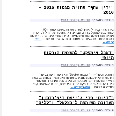
"ירין שחף" תחזית מגמות 2015 –
2016
פורסם בתאריך
18 באוקטובר 2014
בירין שחף, בטוח להאמין. למדתי את זה באמצע שנות ה-90,
כשהוזמנתי למפעל בירוחם שבו ייצרו את האיפור של "קרליין". הסדרה
נקראה Blue ויש לה זכות מיתולוגית – כי ירין שחף, שיצר אותה, ידע לאן
נושבת הרוח הישראלית. מה אנחנו רוצות. עם איזה אריזות …
המשך
קריאה
←
"דאבל אימפקט" להעצמת הזרקות
היופי
פורסם בתאריך
18 באוקטובר 2014
האפקט הכפול – ה- " Double Impact" היא גישה חדשה בטיפולי
הזרקות היופי, שמכוונת להציע מראה עור חיוני ועשיר בלחות, גם בטווח
המיידי וגם לאורך זמן. מבוססת על שילוב שני חומרים: 1) סטילאז'
הידרו, 2) סטילאז' הידרומקס. לדברי היבואנית, חברת "אלפאמדיקס",
הסינרגיה ביניהם …
המשך קריאה
←
ב"דיוטי פרי ג'יימס ריצ'רדסון"
תערוכה משותפת ל"בצלאל" ו"לליק"
פורסם בתאריך
13 באוקטובר 2014