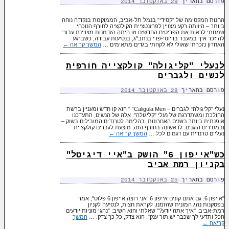
פורסם בתאריך
29 באוקטובר 2014
החנות המקסימה של "קסידי" בנמל תל-אביב, הממוקמת בנקודה נוחה
ביותר – היוותה רקע מצויין לפרזנטציית הקולקציה לחורף הנוכחי.
שמחתי לראות את הפריטים החדשים וזו היתה הזדמנות מצויינת עבורי
להיזכר איך במעבר בדיוטי-פרי בנתב"ג, בנסיעות עבודה, כשברגע
האחרון נזכרתי שאולי לא לקחתי בגדים מתאימים …
המשך קריאה
←
לנעלי "קליגולה" קולקצייה חורפית
לנשים ולגברים
פורסם בתאריך
28 באוקטובר 2014
נעלי "קליגולה" לגברים – Caligula Men” " הוא קו חדש ומעניין ברשת
ההולכת ומשתדרגת של נעלי "קליגולה". אלה של הנשים, התעדכנו
אופנתית ביותר בשנים האחרונות, בהלימה לטרנדים המובילים בשוק –
ובמחירים הוגנים. לראשונה בחורף הזה, מוצעת לגברים קולקציית
נעליים טרנדית עם דגמים לכל …
המשך קריאה
←
כש"אייפון 6" הושק ב"איי דיגיטל"
בקניון רמת אביב
פורסם בתאריך
25 באוקטובר 2014
"אייפון 6. גם אתם קונים אייפון 6. אני רוצה אייפון 6 פלוס", אמר
בפסקנות נהג המונית שהזמנו, לקראת חצות, לנסיעה לקניון
רמת-אביב. "איך אתה יודע?" שאלתי והוא השיב: "נהגי מוניות יודעים
הכל ותדעי לך שכבר יש תור ענק". הוא צדק, כל כך צדק. …
המשך
קריאה
←