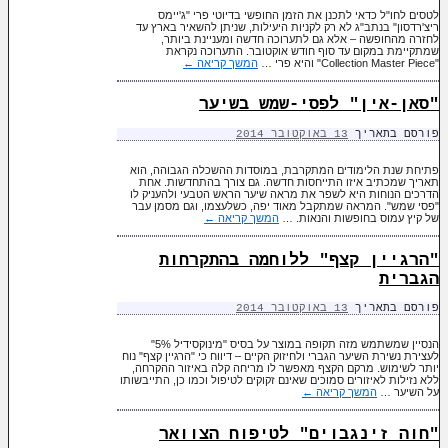
לטסים לחו"ל כדאי לתכנן את הזמן החופשי בדיוטי פרי "ג'יימס
ריצ'רדסון" בנתב"ג לא רק לקניות היעילות, שניתן להשאיר בארץ עד
לחזרה מהחופשה – אלא גם לתערוכה חדשה ומעניינת ביותר,
שמתקיימת במקום עד סוף חודש אוקטובר. התערוכה נקראת
"Collection Master Piece" והיא פרי …
המשך קריאה
←
"סאן-אין" לפסי-שמש בשיער
פורסם בתאריך
13 באוקטובר 2014
פתיחת שנת הלימודים המתקרבת, במוסדות ההשכלה הגבוהה, הוא
תאריך שמכתיב איזו התייחסות חדשה. גם צורך בהתחדשות. אחת
הדרכים הנוחות היא לשפר את מראה שיער הראש הטבעי ולהעניק לו
"פסי שמש". המראה שמתקבל מאוד יפה, כשלעצמו, וגם מסמן עבר
של קיץ עמוס בחופשות והנאות. …
המשך קריאה
←
"הרגיין קצף" ללוחמה בהתקרחות
הגברית
פורסם בתאריך
13 באוקטובר 2014
הנסיין שמשתמש מזה תקופה במוצר על בסיס "מינוקסידיל 5%"
לעצירת נשירת השיער הגברי ולחיזוק הקיים – דיווח כי "הרגיין קצף" נוח
יותר לשימוש. מרקם הקצף מאפשר לו מריחה קלה באיזור ההקרחה,
ללא נזילות לאיזורים סמוכים שאינם זקוקים לטיפול וכמו כן, התייבשותו
על השיער …
המשך קריאה
←
"חוה זינגבוים" לטיפוח הצוואר