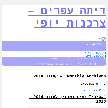
↓
דיתה עפרים –
צרכנות יופי
ראשי
תפריט ↓
דילוג לתוכן העיקרי
דילוג לתוכן המשני
אימייל - email - Dita@DitaOfarim.co.il
כתובת הבלוג – http://www.ditaofarim.co.il
Monthly Archives:
אוקטובר 2014
ניווט בפוסטים
←
הפוסט הקודם
"קסידי" נעים ומזמין לחורף 2014 –
2015