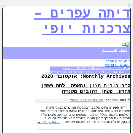
↓
דיתה עפרים –
צרכנות יופי
ראשי
תפריט ↓
דילוג לתוכן העיקרי
דילוג לתוכן המשני
אימייל - email - Dita@DitaOfarim.co.il
כתובת הבלוג – http://www.ditaofarim.co.il
Monthly Archives:
אוקטובר 2020
ל"ביכורים מזון ומאפה" לחם פשתן
מזרעי פשתן זהובים מקנדה
פורסם בתאריך
28 באוקטובר 2020
לזרעי הפשתן מקום של כבוד במזונות המוכרים כבעלי איכות
תזונתית בריאותית. היתרונות הברורים שלהם מתחדדים בתרומתם
לכולסטרול נמוך בגלל הסיבים המסיסים שהם מכילים. סיבים אלה
מעכבים את תהליך פירוק השומן במערכת העיכול וספיגתו לגוף.
בנוסף, תכולת השומנים הבריאים שבהם מסייעת …
המשך קריאה
←