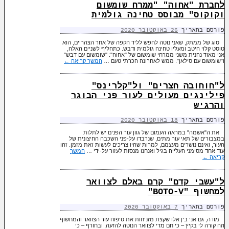
לחברת "אחוה" "ממרח שומשום
וקוקוס" מבוסס טחינה גולמית
פורסם בתאריך
26 באוקטובר 2020
סוג של ממתק, שאני נוטה לחפש לליד הקפה של אחר הצהריים, הוא
טוסט קלוי היטב ומעליו טחינה גולמית ודבש. כתחליף לשניים האלה,
אני מאוד נהנית משני ממרחי שומשום של "אחוה": "שומשום עם דבש"
ו"שומשום עם סילאן". ממש לאחרונה הכרתי טעם …
המשך קריאה
←
ל"חוחובה חצרים" ול"קלרינס"
פילינגים מעולים לעור פני הבוגר
והרגיש
פורסם בתאריך
18 באוקטובר 2020
את ה"אשמה" במראה העמום של גוון עור הפנים יש לתלות
במצבורים של תאי עור מתים, שנרבדו על-פני השכבה החיצונית של
העור, ואינם נושרים מעצמם, למרות שהיו צריכים לעשות זאת מזמן. זהו
עוד אחד מסימני העלייה בגיל ואנחנו מנסות לעזור על-ידי …
המשך
קריאה
←
ל"עשבי קדם" קרם באלם לצוואר
למחשוף "BOTO-V"
פורסם בתאריך
7 באוקטובר 2020
מודה, גם אני בין אלו שקצת מזניחות את טיפוח עור הצוואר והמחשוף
וזה קורה לי בקיץ – כי חם מדי לצוואר הנוטה להזעה, ובחורף – כי