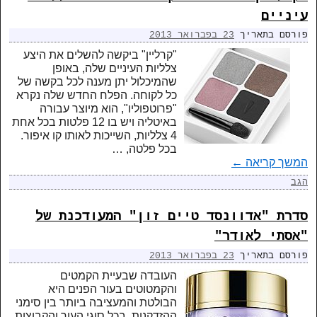
עיניים
פורסם בתאריך
23 בפברואר 2013
"קרליין" ביקשה להשלים את היצע
צלליות העיניים שלה, באופן
שהמיכלול יתן מענה לכל בקשה של
כל לקוחה. הפלח החדש שלה נקרא
"פרוטפוליו", הוא מיוצר עבורה
באיטליה ויש בו 12 פלטות בכל אחת
4 צלליות, השייכות לאותו קו איפור.
בכל פלטה, …
המשך קריאה
←
הגב
סדרת "אדוונסד טיים זון" המעודכנת של
"אסתי לאודר"
פורסם בתאריך
23 בפברואר 2013
העובדה שבעיית הקמטים
והקמטוטים בעור הפנים היא
הבולטת והמעציבה ביותר בין סימני
ההזדקנות, בכל סוגי העור והקבוצות