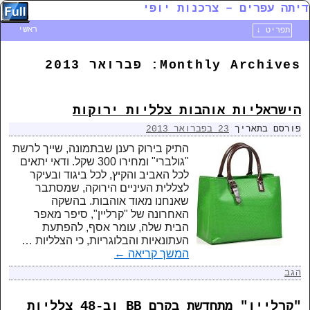
דיתה עפרים – צרכנות יופי
ראשי
תפריט ↓
דילוג לתוכן המשני
דילוג לתוכן העיקרי
Monthly Archives:
פברואר 2013
הישראליות אוהבות צלליות ירוקות
פורסם בתאריך
23 בפברואר 2013
התיק בירוק רענן שבתמונה, שייך לרשת
"גולברי" ומחירו 300 שקל. ודאי יתאים
לכל האביב והקיץ, לכל ביגוד ובעיקר
לצללית העיניים הירוקה, שמסתבר
שאנחנו מאוד אוהבות. בהשקה
האחרונה של "קרליין", סיפר מאפר
הבית שלה, עומר אסף, להפתעת
העתונאיות והבלוגריות, כי הצלליות …
המשך קריאה
←
הגב
"קרליין" מתחדשת בקרם BB וב-48 צלליות