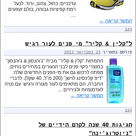
עדכניים: כחול, צהוב, ורוד. לנעל
רמת קפיציות גבוהה, בולם זעזועים
…
המשך קריאה
←
הגב
ל"קלין & קליר" מי פנים לעור רגיש
פורסם בתאריך
23 בפברואר 2013
התמחות "קלין & קליר" מבית "ג'והנסון & ג'והנסון"
במוצרי ניקוי פנים לבני הנעורים במחירים נוחים,
מפתה לרכוש גם את מי-הפנים החדשים שלה:
"דיפ קלינסינג לוישן" (200 מ"ל, 40 שקל). לדברי
החברה, הם מתאימים לעור מגורה ורגיש עם נטיה
לאדמומיות ולגירויים …
המשך קריאה
←
הגב
חגיגות 40 שנה לקרם הידיים של
"ניוטרוג'ינה"