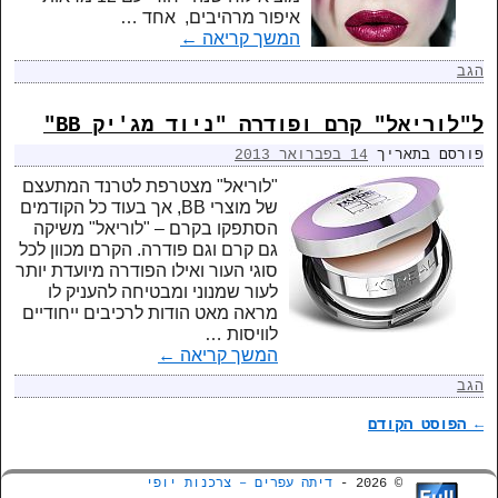
איפור מרהיבים, אחד …
המשך קריאה
←
הגב
ל"לוריאל" קרם ופודרה "ניוד מג'יק BB"
פורסם בתאריך
14 בפברואר 2013
"לוריאל" מצטרפת לטרנד המתעצם
של מוצרי BB, אך בעוד כל הקודמים
הסתפקו בקרם – "לוריאל" משיקה
גם קרם וגם פודרה. הקרם מכוון לכל
סוגי העור ואילו הפודרה מיועדת יותר
לעור שמנוני ומבטיחה להעניק לו
מראה מאט הודות לרכיבים ייחודיים
לוויסות …
המשך קריאה
←
הגב
←
הפוסט הקודם
ניווט בפוסטים
© 2026 -
דיתה עפרים – צרכנות יופי