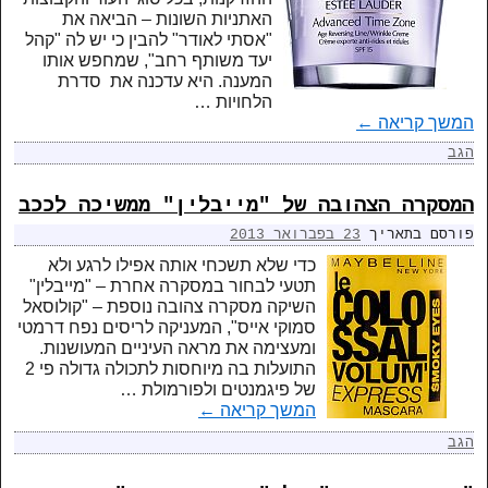
האתניות השונות – הביאה את
"אסתי לאודר" להבין כי יש לה "קהל
יעד משותף רחב", שמחפש אותו
המענה. היא עדכנה את סדרת
הלחויות …
המשך קריאה
←
הגב
המסקרה הצהובה של "מייבלין" ממשיכה לככב
פורסם בתאריך
23 בפברואר 2013
כדי שלא תשכחי אותה אפילו לרגע ולא
תטעי לבחור במסקרה אחרת – "מייבלין"
השיקה מסקרה צהובה נוספת – "קולוסאל
סמוקי אייס", המעניקה לריסים נפח דרמטי
ומעצימה את מראה העיניים המעושנות.
התועלות בה מיוחסות לתכולה גדולה פי 2
של פיגמנטים ולפורמולת …
המשך קריאה
←
הגב