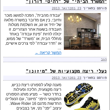
"המשרד הביתי" של "רהיטי דורון"
פורסם בתאריך
23 בפברואר 2013
"עבודה מהבית", הפכה למושג מוכר
וחיובי, בין אם מדובר במשרה מלאה
של יחיד או זוג, או השלמת מטלות
העבודה בשעות אחר הצהריים. זו
יכולה להיות "פינת עבודה" באחד
מחללי הבית, או "משרד" של ממש,
או "חדר עבודה" לפי צרכים אישיים,
…
המשך קריאה
←
הגב
נעלי ריצה מקצועיות של "מיזונו"
פורסם בתאריך
23 בפברואר 2013
מענה קולע לספורט ריצת כביש,
ריצה מקצועית, הליכה ופעילות
בחדר כושר – מציע מותג הספורט
המקצועי היפני "מיזונו", עם הנעליים
החדשות מדגם Wave Rider 16.
עיצוב "יפני" נקי, אך בצבעים