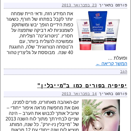
פורסם בתאריך
23 בפברואר 2013
את המידע הזה, ודאי היית שמחה
יותר לקבל בפתחו של חורף, כשעור
כפות הידיים הופך יבש ומשתוקק
לשמנוניות לא דביקה שתפצה על
חסריו. "ניוטרוג'ינה" הצליחה,
וממשיכה להצליח ביותר, עם
ה"נוסחה הנורווגית" שלה, החוגגת
40 שנה. מבוססת על גליצרין טהור
ופועלת …
המשך קריאה
←
הגב
יפיפיה בפורים כמו ב"מייבלין"
פורסם בתאריך
14 בפברואר 2013
יום-האהבה מאחורינו, פורים לפנינו,
ואם את מחפשת מראה איפור ייחודי –
שיוביל אותך לכבוש את הערב – הינה
שניים לבחירתך מתוך לוח השנה 2013
של "מייבלין ניו-יורק". כל שנה, המותג
מוציא לוח שנה ייחודי עם 12 מראות