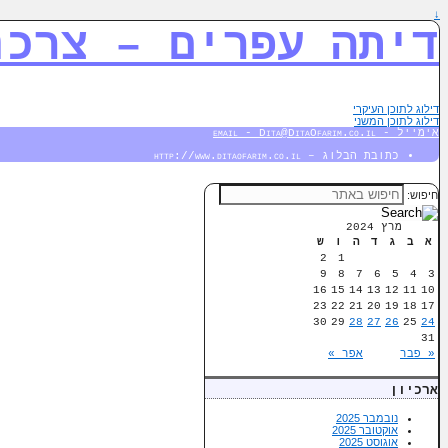
↓
דיתה עפרים – צרכנ
דילוג לתוכן העיקרי
דילוג לתוכן המשני
אימייל - email - Dita@DitaOfarim.co.il
כתובת הבלוג – http://www.ditaofarim.co.il
חיפוש:
מרץ 2024
א
ב
ג
ד
ה
ו
ש
2
1
9
8
7
6
5
4
3
16
15
14
13
12
11
10
23
22
21
20
19
18
17
30
29
28
27
26
25
24
31
« פבר
אפר »
ארכיון
נובמבר 2025
אוקטובר 2025
אוגוסט 2025