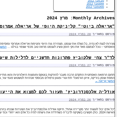
נובמבר 2012
אוקטובר 2012
ספטמבר 2012
Monthly Archives:
מרץ 2024
"אריאלה ביוטי" קליניקת היופי של אריאלה אמרוס
פורסם בתאריך
28 במרץ 2024
צעירות לנצח לא נהיה, בל נשלה את עצמנו, מצהירה גורו היופי והטיפוח אריאלה אמרוסי ומוסיפה
והאסתטי – נוכל לצמצם מאד את נזקי הזמן ונשיג לעצמנו מראה טוב מכפי שצפוי בגילנו …
המשך
לד"ר צחי שלקוביץ פתרונות חדשניים לדלילות שיע
פורסם בתאריך
27 במרץ 2024
תחום הרפואה האסתטית התקדם הרבה מעבר להזרקות בוטוקס וחומצות היאלורוניות והוא מתייחס 
המסת שומן בזריקה, איזון הורמונלי תת-עורי ומגוון טיפולים מבוססי אנרגיות לטשטוש פגמי עור,
המשך קריאה
←
אודליה אלכסנדרוביץ' תעזור לכם למצוא את הייעו
פורסם בתאריך
26 במרץ 2024
"כל אדם יכול לעשות יותר מקריירה אחת", חיזקה אודליה אלכסנדרוביץ' את הצעירות שנכחו בהרצ
האישה 2024. כולן הקשיבו בשקיקה לדבריה כשחידדה את גישתה לפיה כל אדם הוא ייחודי וכפי שהטבע לא מייצר את …