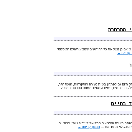
י מתרחבת
 כי אם כן ננצל את כל החידושים שמציע העולם הקוסמטי
 קריאה
←
ר
היום גם לפתרון בעיות נשירה והתקרחות, הזעת יתר,
 צלקות, כתמים, נימים וקמטים. המונח החדשני המוביל …
ד בחיים
אתה באולם האירועים התל-אביבי "רופ טופ", לרגל יום
המשך קריאה
←