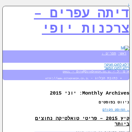
↓
דיתה עפרים –
צרכנות יופי
ראשי
תפריט ↓
דילוג לתוכן העיקרי
דילוג לתוכן המשני
אימייל - email - Dita@DitaOfarim.co.il
כתובת הבלוג – http://www.ditaofarim.co.il
Monthly Archives:
יוני 2015
ניווט בפוסטים
←
הפוסט הקודם
קיץ 2015 – פריטי טואלטיקה נחוצים
ביותר