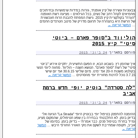
צבעוניות עשירה של קיץ אופנתי, גזרות במידות שימושיות ובחיתוכים
מחמיאים לקהל רחב של נשים, בכל הגילאים – מציעה רשת האופנה
"הגרה" בקולקציית קיץ 2015. גישת המפתח להבנת הרוח העכשווית
של הרשת היא בהצהרה על תרגום מדוייק של מיטב הטרנדים החמים
…
המשך קריאה
←
הוליווד ב"סופר פארם – ביוטי
סיטי" קיץ 2015
פורסם בתאריך
24 ביוני 2015
איך שהזמן רץ. בשבוע הבא, זו הפעם התשיעית, יתקיים אירוע "ביוטי
סיטי" של רשת "סופר פארם". הנושא השנה – הוליווד. מחווה ליופי הנשי
בקולנוע משנות ה-20 ועד ימינו. מיום שלישי 30.6.15 ועד יום שישי
3.7.15 נוכל להינות מחוויית יופי מהסרטים …
המשך קריאה
←
"לה סטרדה" בוטיק יופי חדש ברמת
אביב
פורסם בתאריך
24 ביוני 2015
ההזמנה להתפנק בטיפול יופי בבוטיק היופי "La Strada" הגיעה אלי
בדיוק בזמן. לא התלבטתי בבחירה בין שפע הטיפולים, שהמקום מציע,
ומייד בחרתי בטיפול פנים. כבר אמרתי – בדיוק בזמן. בסיומו של
אביב, תקופה שמחייבת לשקם את נזקי האוויר החורפי היבש …
המשך
קריאה
←