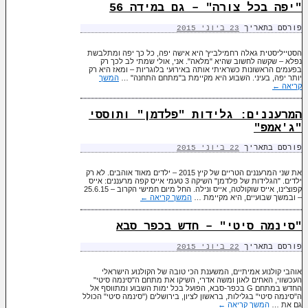
"יפה בכל צורה" – גם במידה 56
פורסם בתאריך
23 ביוני 2015
הסטייליסטית גאלה רחמילביץ' היא אישה יפה, כל כך יפה ומתלבשת
נפלא – שקשה לחשוב שהיא "מלאה". אני, אולי שמתי לב לכך רק
בפעמים הראשונות כשראיתי אותה באירועי בלוגריות – ומאז היא רק
יותר יפה, בעיני. השבוע היא מקיימת ב"מתחם התחנה" …
המשך
קריאה
←
המרעננים: גלידות "פלדמן" ותוססי
"ג'אמפ"
פורסם בתאריך
22 ביוני 2015
את שני המרעננים הטריים של קיץ 2015 – ילדים מאוד אוהבים. לא רק
ילדים. "הגלידות של פלדמן" השיקה 3 טעמי אייס קפה מרעננים: אייס
קפוצ'ינו, אייס שוקולטה, אייס ונילה. החל מיום חמישי הקרוב – 25.6.15
– ובמשך שבועיים, היא מקיימת …
המשך קריאה
←
"סינמה סיטי" – חדש בכפר סבא
פורסם בתאריך
22 ביוני 2015
אוהבי קולנוע אמיתיים, המשענת הכי טובה של הקולנוע הישראלי
העכשווי, האחים לאון ומשה אדרי, השיקו את מתחם ה"סינמה סיטי"
החדש במתחם G בכפר-סבא, הפועל בכל ימות השבוע ומתווסף אל
ה"סינמה סיטי" בגלילות, בראשון לציון, בירושלים ("סינמה סיטי" הכולל
גם את …
המשך קריאה
←