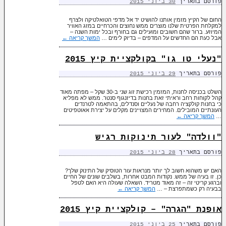
פורסם בתאריך
30 ביוני 2015
החום של הקיץ מזמין אותנו להושיט יד אל מדפי הטואלטיקה ולצרף
למקלחת הפרטית שלנו מוצרים ממש נחוצים והכרחיים במזג האוויר
המיוזע. ברור שהם חשובים ומועילים גם בחורף ובכל ימות השנה –
אבל כעת הם החדשים על המדפים – בדיוק לימים …
המשך קריאה
←
"נעלי טו גו" בקולקציית קיץ 2015
פורסם בתאריך
29 ביוני 2015
השלט בכניסה לחנות, המזמין רכישת זוג שני ב-30 שקל – מפתה מאוד
קהל לקוחות רחב וראיתי זאת בחנות בדיזנגוף סנטר. ממש לא מפליא
כי בחנות קולקציה רחבה של נעליים וסנדלים, בהתאמה לטרנדים
העונתיים המובילים. המחירים המצויינים מקלים על יצירת אאוטפיטים
…
המשך קריאה
←
"וולדה" לעור תינוקות רגיש
פורסם בתאריך
28 ביוני 2015
האם יש משהוא חשוב לך יותר מנראות עור הטוסיק של התינוק שלך?
כן. זו בעיה של ממש. נקודות המבט אחרות, בשלבים שונים של החיים
וברגע קריטי זה – זה מאוד מטריד. השאלה שעולה היא האם לטפל
בבעיה רק כשמתפרצת – …
המשך קריאה
←
אופנת "הגרה" – קולקציית קיץ 2015
פורסם בתאריך
25 ביוני 2015