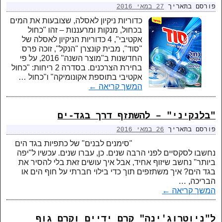
פורסם בתאריך
27 במאי 2016
כדוריות ניקיון לאסלה, שצובעות את המים
בכחול, מנקות ומרעננות – זהו "כחול
אקטיבי", 4 כדוריות הניקיון לאסלה של
"סוד", מבית קונצרן "הנקל", זוכה פרס
החדשנות ב"מוצר השנה" 2016, על פי
בחירת הצרכנים. בסדרה 2 ריחות: "כחול
אקטיבי בתוספת אקונומיקה" ו"כחול …
המשך קריאה
←
"בלנקיני" – להשתזף דרך בגד-ים
פורסם בתאריך
26 במאי 2016
"סימנים לבנים" של כתפיות בגד הים
נחשבו לסקסיים לפני הרבה שנים. כן, עברו שנים. עכשיו ל"יפה
ביותר" נחשב שיזוף אחיד, אבל איך עושים זאת בלי להסיר את
בגד הים? איך משתזפים תוך כדי בילוי חברתי על חוף הים או
הבריכה, …
המשך קריאה
←
ל"ניוטרוג'ינה" קרם ידיים וקרם גוף