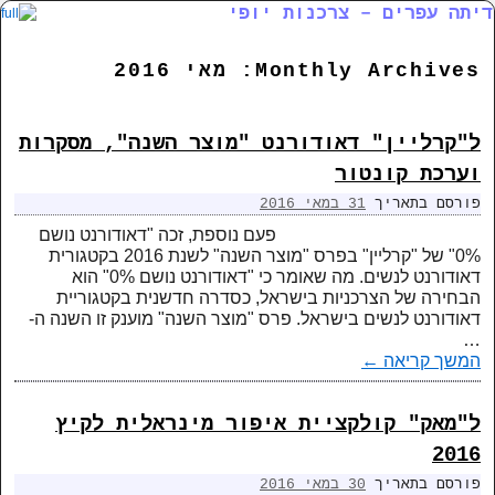
דיתה עפרים – צרכנות יופי
דילוג לתוכן המשני
דילוג לתוכן העיקרי
Monthly Archives:
מאי 2016
ל"קרליין" דאודורנט "מוצר השנה", מסקרות
וערכת קונטור
פורסם בתאריך
31 במאי 2016
פעם נוספת, זכה "דאודורנט נושם
0%" של "קרליין" בפרס "מוצר השנה" לשנת 2016 בקטגורית
דאודורנט לנשים. מה שאומר כי "דאודורנט נושם 0%" הוא
הבחירה של הצרכניות בישראל, כסדרה חדשנית בקטגוריית
דאודורנט לנשים בישראל. פרס "מוצר השנה" מוענק זו השנה ה-
…
המשך קריאה
←
ל"מאק" קולקציית איפור מינראלית לקיץ
2016
פורסם בתאריך
30 במאי 2016