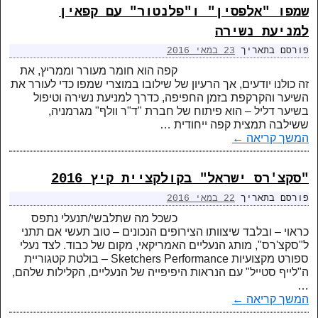
שמפו "אלפסין" ו"פלנטור" עם קפאין
למניעת נשירה
פורסם בתאריך
23 במאי 2016
קפה הוא חומר מעורר וממריץ, את
זה כולנו יודעים, אך הרעיון של שילובו במוצרי שמפו כדי לעורר את
השיער והקרקפת בזמן החפיפה, כדרך למניעת נשירה וטיפול
בשיער דליל – הוא פיתוח של חברת "ד"ר וולף" מגרמניה,
ששילבה תמצית קפה ייחודית …
המשך קריאה
←
"סקצ'רס ישראל" בקולקציית קיץ 2016
פורסם בתאריך
22 במאי 2016
כשכל מה שתלבשי/תנעלי נתפס
כראוי – ובלבד שיצוותו הצירופים הנכונים – טוב תעשי אם תתני
ל"סקצ'רס", מותג הנעליים האמריקאי, מקום של כבוד. לצד נעלי
ספורט מקצועיות Sketchers Performance – בולטת קטגוריית
ה"לייף סטייל" עם הנראות היפיפייה של הנעליים, הקלילות שלהם,
…
המשך קריאה
←