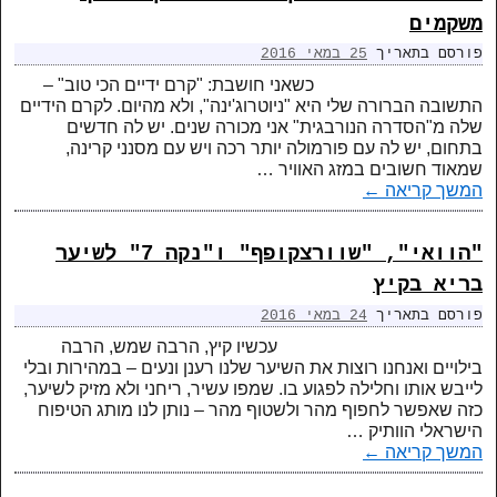
משקמים
פורסם בתאריך
25 במאי 2016
כשאני חושבת: "קרם ידיים הכי טוב" –
התשובה הברורה שלי היא "ניוטרוג'ינה", ולא מהיום. לקרם הידיים
שלה מ"הסדרה הנורבגית" אני מכורה שנים. יש לה חדשים
בתחום, יש לה עם פורמולה יותר רכה ויש עם מסנני קרינה,
שמאוד חשובים במזג האוויר …
המשך קריאה
←
"הוואי", "שוורצקופף" ו"נקה 7" לשיער
בריא בקיץ
פורסם בתאריך
24 במאי 2016
עכשיו קיץ, הרבה שמש, הרבה
בילויים ואנחנו רוצות את השיער שלנו רענן ונעים – במהירות ובלי
לייבש אותו וחלילה לפגוע בו. שמפו עשיר, ריחני ולא מזיק לשיער,
כזה שאפשר לחפוף מהר ולשטוף מהר – נותן לנו מותג הטיפוח
הישראלי הוותיק …
המשך קריאה
←