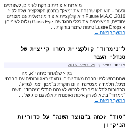
מוארות איפורית בוהקת לעיניים, לשפתיים
ולעור – הוא הקו שהנחה את "מאק" בתכנון הקולקציה שלה לקיץ
2016. Future M.A.C היא קולקציית איפור מינראלית עם מוצרים
יחודיים, המעצימים את כללי ההגדשה: Gloss Eye (גלוס לעיניים)
ו- Lustre Drops טיפות שימר בוהקות …
המשך קריאה
←
ל"נימרוד" קולקציית רטרו קייצית של
סנדלי העבר
פורסם בתאריך
29 במאי 2016
בקיץ שלאחר כיתה י"א, מה
שהתרחש לפני הרבה מאוד שנים, נסעתי באוטובוסים עם חברתי
מיכל, תלמידה מצטיינת והיום חוקרת ב"מכון ויצמן למדע",
מרחובות לתל-אביב כדי לרכוש לעצמנו סנדלי "נימרוד". השם
"נימרוד" ביטא לא רק איכות ואופנתיות אלא גם סוג של …
המשך קריאה
←
"סוד" זכתה ב"מוצר השנה" על כדוריות
הניקיון