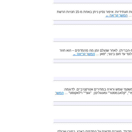
שילוב של מוצרי איפור מעולים, אמני איפור מקצועיים ומחיר נוח – מציע מותג האיפור "מאק" לכלות העתידיות. איפור נסיון ניתן באחת מ-15 חנויות הרשת
המשך קריאה
←
ת-הברית). לאחר שנעלם זמן מה מהמדפים – הוא חוזר
ונד עד חום בינוני; "סאן …
המשך קריאה
←
 פארם אופטיק" בחנויותיה – משקפי שמש וראיה במחירים אטרקטיביים. לדוגמה:
המשך
מדיס" מוצרים חדשים על המדפים בארץ. כמובן שכולם