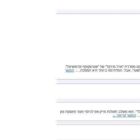
מסדרת "אויל מירקל" של "שוורצקופף פרופשיונל".
 לשערי, אבל המדהימה ביותר היא המסכה, …
המשך
חדש שלה – 7 גווני מייק אפ "נוטרי ליפט גולד". הוא משלב תועלות מייק אפ לכיסוי העור והענקת גוון
המשך קריאה
←