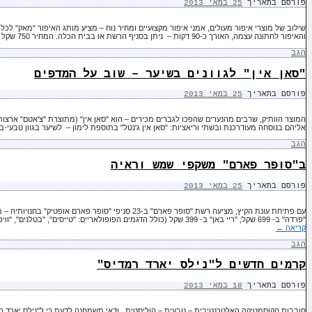
פורסם בתאריך
25 במאי 2013
והאיפור לחתונה עצמה, האורך כ-90 דקות – ניתן בסניף הרשת או בבית הכלה. המחיר 750 שקל …
הגב
"סאן אין" לגוונים בשיער – שוב על המדפים
פורסם בתאריך
25 במאי 2013
המוצר הוותיק, שרבים מהנערים שהפכו לגברים מכירים – הוא "סאן אין" (מתוצרת "צ'אטם" ארצו
אליהם בנוסחה מעודרכנת ובשתי וריאציות: "סאן אין ג'נטל" בתוספת לימון – לשיער בגוון טבעי-בל
הגב
ב"סופר פארם" משקפי שמש וראיה
פורסם בתאריך
25 במאי 2013
עם פתיחת עונת הקיץ, מציעה רשת "סופר פארם" ב-23 סניפי "סופר
"פרדה" ב- 699 שקל; "ריי באן" ב- 399 שקל (כולל הדגמים הפופולאריים: "טייסים", "בטלנים", "וויפר", "קלאבמסטר" ומעוגלים); "גוצ'י" ו"לאקוסט" …
קריאה
←
הגב
קרמים חדשים ל"נילס יארד רמדיס"
פורסם בתאריך
18 במאי 2013
חובבות הקוסמטיקה האלטרנטיבית – טבעית – הוליסטית, ודאי תשמחנה לדעת כי ל"נילס יארד ר