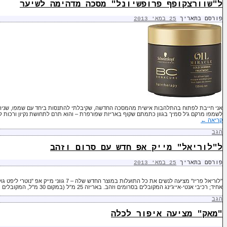
ל"שוורצקופף פרופשיונל" מסכה מדהימה לשיער
פורסם בתאריך
25 במאי 2013
אני חייבת לפתוח בהתלהבות אישית מהמסכה החדשה, שקיבלתי להתנסות ביחד עם שמפו, שניהם 
לשמפו מרקם ג'ל סמיך בגוון כתמתם שקוף באריזת שפורפרת – והוא תרם לתחושת נקיון ורכות
קריאה
←
הגב
ל"לוריאל" מייק אפ חדש עם סרום וזהב
פורסם בתאריך
25 במאי 2013
"לוריאל פריז" מציעה לנשים את כל התועלות במוצר ה
אחיד; רכיבי אנטי-אייג'ינג המקובלים בסרומים וזהב. באריזה 25 מ"ל (במקום 30 מ"ל, המקובלים …
הגב
"מאק" מציעה איפור לכלה