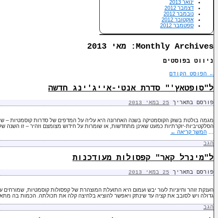
ינואר 2013
דצמבר 2012
נובמבר 2012
אוקטובר 2012
ספטמבר 2012
Monthly Archives:
מאי 2013
ניווט בפוסטים
←
הפוסט הקודם
ל"סופטאץ'" סדרת אנטי-אייג'ינג חדשה
פורסם בתאריך
25 במאי 2013
מגמה בולטת בשוק הקוסמטיקה בשנה האחרונה היא עליה על המדפים של סדרות קוסמטיות – של 
הסלקטיביות-יוקרתיות כמעט שאינן מתחדשות, או שומרות על חידוש מצומצם וזהיר – זו השנה 
…
המשך קריאה
←
הגב
ל"מינרל קאר" קפסולות מעודכנות
פורסם בתאריך
25 במאי 2013
הענקת זוהר וחיוניות לעור יבש ועמום היא התועלת המוצהרת של קפסולות קוסמטיות, שמורחים על
גדולה ויש לסובב את קציה עד שינתק ויאפשר להוציא בלחיצה קלה את תכולתה. הכמות בה מת
הגב