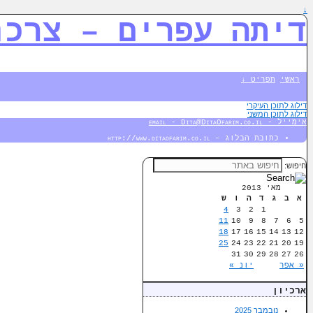
↓
דיתה עפרים – צרכנ
ראשי
תפריט ↓
דילוג לתוכן העיקרי
דילוג לתוכן המשני
אימייל - email - Dita@DitaOfarim.co.il
כתובת הבלוג – http://www.ditaofarim.co.il
חיפוש:
מאי 2013
א
ב
ג
ד
ה
ו
ש
4
3
2
1
11
10
9
8
7
6
5
18
17
16
15
14
13
12
25
24
23
22
21
20
19
31
30
29
28
27
26
« אפר
יונ »
ארכיון
נובמבר 2025