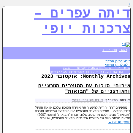
↓
דיתה עפרים –
צרכנות יופי
ראשי
תפריט ↓
דילוג לתוכן העיקרי
דילוג לתוכן המשני
אימייל - email - Dita@DitaOfarim.co.il
כתובת הבלוג – http://www.ditaofarim.co.il
Monthly Archives:
אוקטובר 2023
אירוחי סוכות עם המוצרים הטבעיים
והאורגניים של "תבואות"
פורסם בתאריך
3 באוקטובר 2023
מחפשים דרך ייחודית להעשיר את אווירת הסוכה שלכם או את הטיול
בחיק הטבע? – מוצרים טבעיים ואורגניים יענו היטב על המשימה וחברת
"תבואות" מציעה לכם מהמיטב שלה. חברת "תבואות" (משנת 2007)
מציעה מבחר עצום של מוצרים איכותיים, טבעיים ואורגניים, שטובים …
המשך קריאה
←