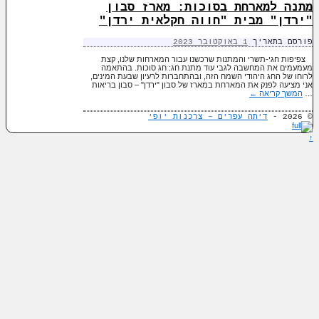
מתנה למארחת בסוכות: מארז סבון
"ירדן" מבית "חווה חקלאית ירדן"
פורסם בתאריך
1 באוקטובר 2023
צפיפות חגי-תשרי והמתנות שרכשנו עבור המארחות שלנו, קצת
מעמעמים את המחשבה לגבי עוד מתנת חג: חג סוכות. בהתאמה
לרוחו של החג היהודי השמח הזה, ובהתחברות לרעיון שבעת המינים,
אני מציעה לפנק את המארחת במארז של סבון "ירדן" – סבון בריאות
…
המשך קריאה
←
© 2026 -
דיתה עפרים – צרכנות יופי
↑