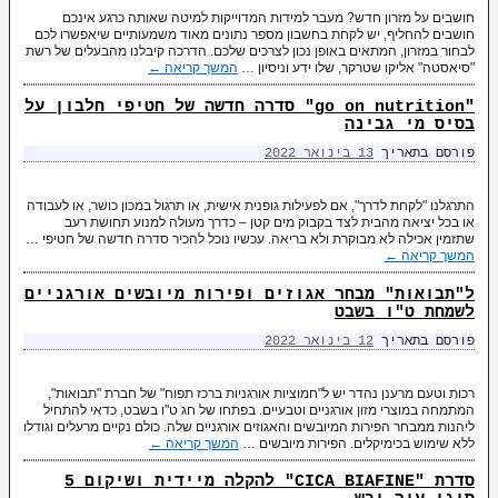
חושבים על מזרון חדש? מעבר למידות המדוייקות למיטה שאותה כרגע אינכם
חושבים להחליף, יש לקחת בחשבון מספר נתונים מאוד משמעותיים שיאפשרו לכם
לבחור במזרון, המתאים באופן נכון לצרכים שלכם. הדרכה קיבלנו מהבעלים של רשת
"סיאסטה" אליקו שטרקר, שלו ידע וניסיון …
המשך קריאה
←
"go on nutrition" סדרה חדשה של חטיפי חלבון על
בסיס מי גבינה
פורסם בתאריך
13 בינואר 2022
התרגלנו "לקחת לדרך", אם לפעילות גופנית אישית, או תרגול במכון כושר, או לעבודה
או בכל יציאה מהבית לצד בקבוק מים קטן – כדרך מעולה למנוע תחושת רעב
שתזמין אכילה לא מבוקרת ולא בריאה. עכשיו נוכל להכיר סדרה חדשה של חטיפי …
המשך קריאה
←
ל"תבואות" מבחר אגוזים ופירות מיובשים אורגניים
לשמחת ט"ו בשבט
פורסם בתאריך
12 בינואר 2022
רכות וטעם מרענן נהדר יש ל"חמוציות אורגניות ברכז תפוח" של חברת "תבואות",
המתמחה במוצרי מזון אורגניים וטבעיים. בפתחו של חג ט"ו בשבט, כדאי להתחיל
ליהנות ממבחר הפירות המיובשים והאגוזים אורגניים שלה. כולם נקיים מרעלים וגודלו
ללא שימוש בכימיקלים. הפירות מיובשים …
המשך קריאה
←
סדרת "CICA BIAFINE" להקלה מיידית ושיקום 5