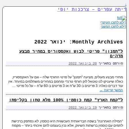
↓
דיתה עפרים – צרכנות יופי
דילוג לתוכן העיקרי
דילוג לתוכן המשני
Monthly Archives:
ינואר 2022
ל"תמנון" פריטי לבוש ואקססוריס במחיר מבצע
מדהים
פורסם בתאריך
20 בינואר 2022
מחירי מבצע מעולים, מציעה "תמנון" על פרטי החורף שלה – וגם על האקססוריז,
כאלה שיעניקו לנו טוטאל לוק חורפי טרנדי ומחמם במחירים משתלמים במיוחד. אין
עוד דברים כאלה: 3 פריטים ב-30 ש"ח או 3 פריטים ב-60 ש"ח – על כל פריטי …
המשך קריאה
←
ל"קמח הארץ" קמח כוסמין 100% מלא טחון בקליפתו
פורסם בתאריך
19 בינואר 2022
"המילה האחרונה" בשפה הבריאותית העכשווית היא כוסמין. לא נסתפק ברכישת
לחמים עם כוסמין ברשתות השיווק, אלא נכין בעצמנו לחם איכותי ביותר – מקמח