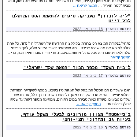
כוסמין100% מלא טחון בקליפתו, שאינו דורש ניפוי . טוב לדעת שיש כזה בשוק והוא
מבית "קמח הארץ" …
המשך קריאה
←
"ליה לונדון" מעניקה טיפים להתאמת הסט המושלם
לכל דייט
פורסם בתאריך
18 בינואר 2022
נתחיל בנקודת המוצא הכי ברורה: בקולקציה החדשה של רשת "ליה לונדון", כל אחת
יכולה למצוא את מה שהיא צריכה – מה שמתאים לאופי האישי שלה, לגוף הפרטי
שלה ולאירוע שבו היא מבקשת להיראות במיטבה. הרי חזייה טובה היא חובה, כדי …
המשך קריאה
←
ל"בית השקד" מכפר תבור "חמאת שקד ישראלי"
פורסם בתאריך
17 בינואר 2022
הגם ששקדים הם הסמל המובהק של חגיגות ט"ו בשבט, בנוסף לשקדייה הפורחת
במלוא יופייה – אני אוהבת שקדים במשך כל ימות השנה. בדרך-כלל, אני רוכשת
שקדים טבעיים, משרה כמות סבירה במים רתוחים, ממתינה מספר דקות עד שניתן
לחלץ בקלות את …
המשך קריאה
←
ב"סיאסטה" מגוון מזרונים לבעלי משקל עודף,
בעיות גב ומזרוני חצי-וחצי
פורסם בתאריך
16 בינואר 2022