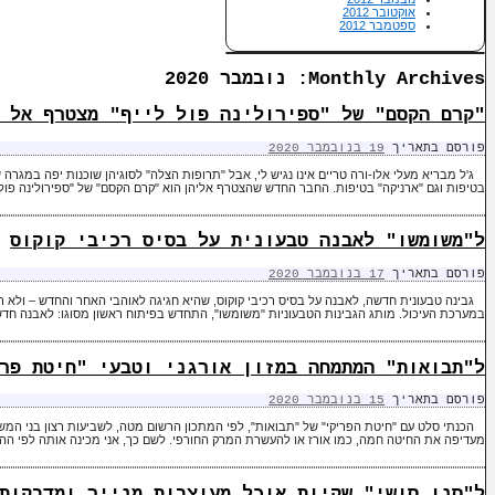
אוקטובר 2012
ספטמבר 2012
Monthly Archives:
נובמבר 2020
"קרם הקסם" של "ספירולינה פול לייף" מצטרף אל 
פורסם בתאריך
19 בנובמבר 2020
ג'ל מבריא מעלי אלו-ורה טריים אינו נגיש לי, אבל "תרופות הצלה" לסוגיהן שוכנות יפה במגרה 
בטיפות וגם "ארניקה" בטיפות. החבר החדש שהצטרף אליהן הוא "קרם הקסם" של "ספירולינה פו
ל"משומשו" לאבנה טבעונית על בסיס רכיבי קוקוס
פורסם בתאריך
17 בנובמבר 2020
גבינה טבעונית חדשה, לאבנה על בסיס רכיבי קוקוס, שהיא חגיגה לאוהבי האחר והחדש – ולא ר
במערכת העיכול. מותג הגבינות הטבעוניות "משומשו", התחדש בפיתוח ראשון מסוגו: לאבנה חדשה, עם רכיב
ל"תבואות" המתמחה במזון אורגני וטבעי "חיטת פר
פורסם בתאריך
15 בנובמבר 2020
הכנתי סלט עם "חיטת הפריקי" של "תבואות", לפי המתכון הרשום מטה, לשביעות רצון בני המש
מעדיפה את החיטה חמה, כמו אורז או להעשרת המרק החורפי. לשם כך, אני מכינה אותה לפי ה
ל"סנו סושי" שקיות אוכל מעוצבות מנייר ומדבקות