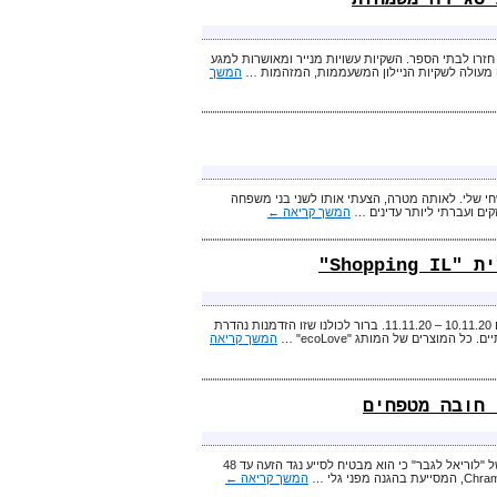
חזרו לבתי הספר. השקיות עשויות מנייר ומאושרות למגע
פה מעולה לשקיות הניילון המשעממות, המזהמות …
המשך
חי שלי. לאותה מטרה, הצעתי אותו לשני בני משפחה
קים ועברתי ליותר עדינים …
המשך קריאה
←
התכוננו נכון למבצעי יום הרכישות הישראלי – "Shopping IL" – שיתקיים בשבוע הבא בתאריכים 10.11.20 – 11.11.20. ברור לכולנו שזו הזדמנות נהדרת
המשך קריאה
לגברים, כדאי כבר להתחיל לארוז בתיק הנסיעות לדובאי את דאודורנט-ספריי "טרמיק רזיסט" של "לוריאל לגבר" כי הוא מבטיח לסייע נגד הזעה עד 48
המשך קריאה
←