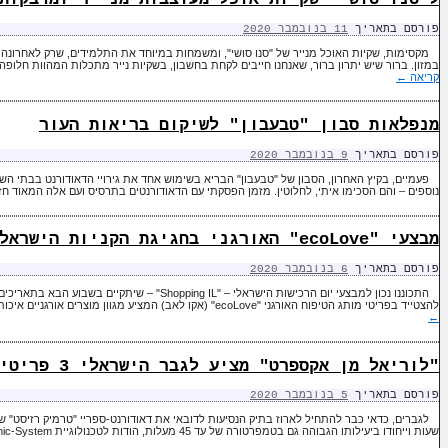
פורסם בתאריך
11 בנובמבר 2020
מקסימות, שקיות האוכל מנייר של "סנו סושי", ומשמחות במיוחד את התלמידים, שרק לאחרונה 
במזון. ברור שיש יתרון ברור, שאנחנו חייבים לקחת בחשבון, בשקיות נייר מתכלות המהוות חלו
קריאה
←
מנפלאות סבון "טבעבון" לשיקום בריאות העור
פורסם בתאריך
9 בנובמבר 2020
פעמיים, בקיץ האחרון, הסבון של "טבעבון" הבריא בשימוש אחד את גירויי הדאודורנט בבתי הש
נוספים – והם הסכימו איתי, לחלוטין. מזמן הפסקתי עם הדאודורנטים בתרסיס ועם אלה המאוד חז
מבצעי "ecoLove" האורגני בחגיגת הקניות הישראלית "Shopping IL"
פורסם בתאריך
6 בנובמבר 2020
להצטייד בפריטי מותג הטיפוח האורגני "ecoLove" (אקו לאב) המציע מגוון מוצרים אורגניים איכותיים. כל המוצרים של המותג "ecoLove" …
←
"לוריאל מן אקספרט" מציע לגבר הישראלי 3 פריטי חובה מטפחים
פורסם בתאריך
5 בנובמבר 2020
שעות וייחודו ביעילותו הגבוהה גם בטמפרטורה של עד 45 מעלות, הודות לטכנולוגיית Chramic-System, המסייעת בהגנה מפני גלי …