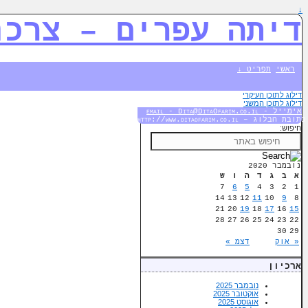
↓
דיתה עפרים – צרכנ
ראשי
תפריט ↓
דילוג לתוכן העיקרי
דילוג לתוכן המשני
אימייל - email - Dita@DitaOfarim.co.il
כתובת הבלוג – http://www.ditaofarim.co.il
חיפוש:
נובמבר 2020
א
ב
ג
ד
ה
ו
ש
7
6
5
4
3
2
1
14
13
12
11
10
9
8
21
20
19
18
17
16
15
28
27
26
25
24
23
22
30
29
« אוק
דצמ »
ארכיון
נובמבר 2025
אוקטובר 2025
אוגוסט 2025