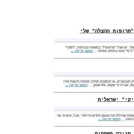
"תרופות ההצלה" שלי
שלי. יש אצלי "טראומיל" במשחה ובטיפות, "רסקיו"
ל לייף" והוא בהחלט ממלא …
המשך קריאה
←
ק לטבעוניים, או לנמנעים מחלב מחמת רגישות אליו
י קוקוס, 9% שומן, …
המשך קריאה
←
יקי" ישראלית
פחה שהיללו את הטעם החדש והייחודי. אבל, אישית, אני
הוראות …
המשך קריאה
←
 סגירה משמחות