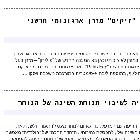
 "זיקים" מזרן ארגונומי חדשני
עמים, הסיבה לשרירים תפוסים, עייפות מצטברת וכאבי גב ועורף
במזרן לא איכותי וכאן בא המענה החדש של "פולירון" – מזרן בעל
איכות ארגונומית ושמו "Relaxleep". מזרן ארגונומי רב שכבתי, להענקת
 לגוף, בתוספת ליבה א-סימטרית המורכבת משכבת ויסקו …
יה לשינוי תנוחת השינה של הנוחר
ד דחיפה עם המרפק, כדי לגרום לנוחר מעט להתעורר ולשנות את
 השינה שלו, להפסקת נחירותיו. ה"חדר החכם" של "הולנדיה" מאפשר
צליל נחירות ובהתאם לכך שינוי אוטומטי של תנוחת המיטה להפסקת