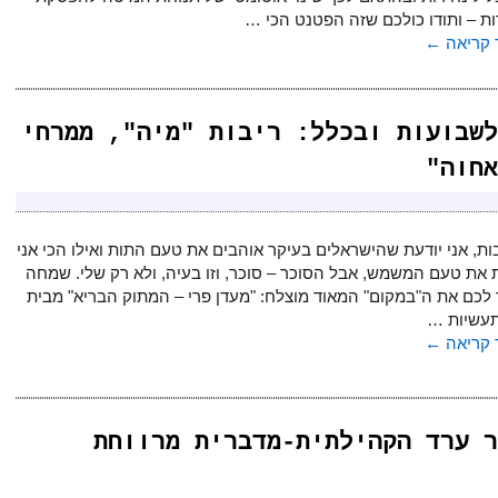
ת – ותודו כולכם שזה הפטנט הכי …
קריאה
←
לשבועות ובכלל: ריבות "מיה", ממרחי
אחוה"
ת, אני יודעת שהישראלים בעיקר אוהבים את טעם התות ואילו הכי אני
 את טעם המשמש, אבל הסוכר – סוכר, וזו בעיה, ולא רק שלי. שמחה
לכם את ה"במקום" המאוד מוצלח: "מעדן פרי – המתוק הבריא" מבית
תעשיות …
קריאה
←
ר ערד הקהילתית-מדברית מרווחת