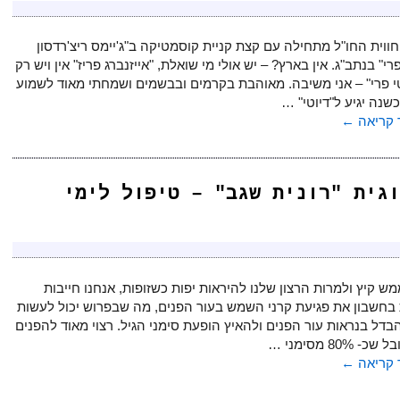
חווית החו"ל מתחילה עם קצת קניית קוסמטיקה ב"ג'יימס ריצ'רדסון
פרי" בנתב"ג. אין בארץ? – יש אולי מי שואלת, "אייזנברג פריז" אין ויש רק
י פרי" – אני משיבה. מאוהבת בקרמים ובבשמים ושמחתי מאוד לשמוע
שנה יגיע ל"דיוטי" …
קריאה
←
וגית "רונית שגב" – טיפול לימי
ש קיץ ולמרות הרצון שלנו להיראות יפות כשזופות, אנחנו חייבות
בחשבון את פגיעת קרני השמש בעור הפנים, מה שבפרוש יכול לעשות
דל בנראות עור הפנים ולהאיץ הופעת סימני הגיל. רצוי מאוד להפנים
- 80% מסימני …
קריאה
←