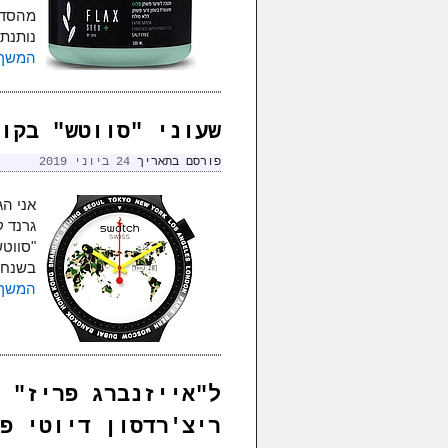
מהסדר
נותנת
המשך 
שעוני "סווטש" בקולק
פורסם בתאריך
24 ביוני 2019
אני הג
גרנד ק
"סווטש
בשנחאי
המשך 
ל"אייזנברג פריז" 
ריצ'רדסון דיוטי פ