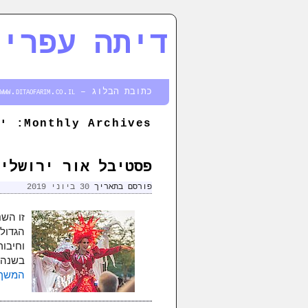
דיתה עפרים
דילוג לתוכן המשני
דילוג לתוכן העיקרי
כתובת הבלוג – http://www.ditaofarim.co.il
Monthly Archives:
יו
פסטיבל אור ירושלים – 2019, חבל 
פורסם בתאריך
30 ביוני 2019
הגדול
בשנה 
המשך 