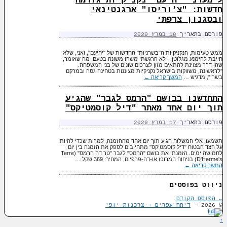
ל"מעדני יחיעם" נקניקיות גורמה
חדשות: "צ'וריסו" ארגנטינאי
ובסגנון צרפתי
פורסם בתאריך
18 במרץ 2020
ממש טעימות, הנקניקיות ה"בשרניות" החדשות של "יחיעם", ואני, שלא
חייבת להימנע מגלוטן – לא הרגשתי משהו משונה בטעם. מה שאומר,
שהן דרך מצוינת להתאים מזון לצרכים שונים של בני המשפחה.
"לראשונה, משווקות בישראל נקניקיות מצוננות בטחינה גסה ובמרקם
בשרי", מדגיש …
המשך קריאה
←
התחדשנו בבושם "הרמס לגבר" שהגיע
תוך יום אחד מאתר "דיל קוסמטיקס"
פורסם בתאריך
17 במרץ 2020
תשמעו, אלי המשלוח הגיע תוך יום אחד מההזמנה, למרות שכדי להיות
על הצד הבטוח "דיל קוסמטיקס" מתחייבים לספק את הזמנה בין יום
לחמישה ימים. הזמנתי את בושם "הרמס" לגבר "טר דה הרמס" (Terre
D'Herme's) בניחוח המרוכז או-דה-פרפיום, המחיר: 369 שקל …
המשך קריאה
←
ניווט בפוסטים
←
הפוסט הקודם
© 2026 -
דיתה עפרים – צרכנות יופי
↑