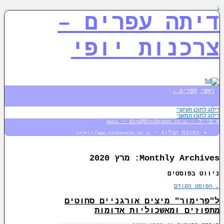
↓
דיתה עפרים –
צרכנות יופי
ראשי
תפריט ↓
דילוג לתוכן העיקרי
דילוג לתוכן המשני
אימייל - email - Dita@DitaOfarim.co.il
כתובת הבלוג – http://www.ditaofarim.co.il
Monthly Archives:
מרץ 2020
ניווט בפוסטים
←
הפוסט הקודם
ל"פרימור" מיצים אורגניים סחוטים
מתפוזים ומאשכוליות אדומות