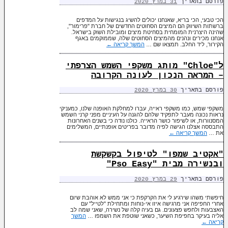
פורסם בתאריך
31 במרץ 2020
הכי טבעי, הכי בריא, שאנחנו יכולים להשיג בנגישות על המדפים
ברשתות השיווק הם המיצים הסחוטים החדשים של חברת "פרימור",
שהינה היצרנית המומחית בסחיטת מיצים ומובילת השוק בישראל.
אנחנו מכירים ונהנים מהמיצים הסחוטים שלה, שממוקמים באגף
הקירור, ליד החלב. תמצאו שם …
המשך קריאה
←
ל"Chloe" מותג משקפי השמש הצרפתי
– המראה הנכון לעונה הקרובה
פורסם בתאריך
30 במרץ 2020
משקפי שמש, כמו משקפי ראייה, עברו למחלקת האופנה שלנו, כמעניקי
נראות נכונה מעבר לתפקיד שלהם להגנה על העיניים מפני קרני השמש
המסנוורות, או לשיפור כושר הראייה. כולנו נודה כי בשנים האחרונות
התבססה אצלנו הגישה לפיה מדובר בפריטים אופנתיים, המשלימים
את …
המשך קריאה
←
"אקטיב שמפו" לטיפול בקשקשת
ובנשירה מבית "Pso Easy"
פורסם בתאריך
29 במרץ 2020
חיפשתי משהו שירגיע לי את הקרקפת כי אני ממש לא אוהבת שיום
אחרי החפיפה אני מרגישה איזו אי-נוחות ומתחילת "לטייל" עם
האצבעות ולחפש פצעונים. גם בעיה קלה של נשירה, שאני שמה לב
אליה בעיקר בחפיפת השיער, כשאני שוטפת את השמפו …
המשך
קריאה
←