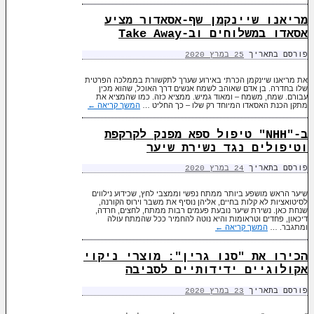
מריאנו שיינקמן שף-אסאדור מציע
אסאדו במשלוחים וב-Take Away
פורסם בתאריך
25 במרץ 2020
את מריאנו שיינקמן הכרתי באירוע שערך לתקשורת בממלכה הפרטית
שלו בחדרה. בן אדם שאוהב לשמח אנשים דרך האוכל, שהוא מכין
עבורם. שמח, משמח – ומאוד גמיש. ממציא כזה. כמו שהמציא את
מתקן הכנת האסאדו המיוחד רק שלו – כך החליט …
המשך קריאה
←
ב-"NHH" טיפול ספא מפנק לקרקפת
וטיפולים נגד נשירת שיער
פורסם בתאריך
24 במרץ 2020
שיער הראש מושפע ביותר ממתח נפשי וממצבי לחץ, שכידוע נילווים
לסיטואציות לא קלות בחיים, אליהן נוסיף את משבר וירוס הקורנה,
שנחת כאן. נשירת שיער נובעת פעמים רבות ממתח, לחצים, חרדה,
דיכאון, פחדים וטראומות והיא נוטה להחמיר ככל שהמתח עולה
ומתגבר. …
המשך קריאה
←
הכירו את "סנו גרין": מוצרי ניקוי
אקולוגיים ידידותיים לסביבה
פורסם בתאריך
23 במרץ 2020