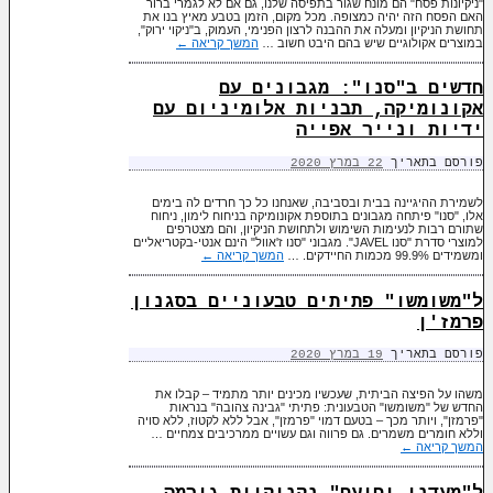
"ניקיונות פסח" הם מונח שגור בתפיסה שלנו, גם אם לא לגמרי ברור
האם הפסח הזה יהיה כמצופה. מכל מקום, הזמן בטבע מאיץ בנו את
תחושת הניקיון ומעלה את ההבנה לרצון הפנימי, העמוק, ב"ניקוי ירוק",
במוצרים אקולוגיים שיש בהם היבט חשוב …
המשך קריאה
←
חדשים ב"סנו": מגבונים עם
אקונומיקה, תבניות אלומיניום עם
ידיות ונייר אפייה
פורסם בתאריך
22 במרץ 2020
לשמירת ההיגיינה בבית ובסביבה, שאנחנו כל כך חרדים לה בימים
אלו, "סנו" פיתחה מגבונים בתוספת אקונומיקה בניחוח לימון, ניחוח
שתורם רבות לנעימות השימוש ולתחושת הניקיון, והם מצטרפים
למוצרי סדרת "סנו JAVEL". מגבוני "סנו ז'אוול" הינם אנטי-בקטריאליים
ומשמידים 99.9% מכמות החיידקים. …
המשך קריאה
←
ל"משומשו" פתיתים טבעוניים בסגנון
פרמז'ן
פורסם בתאריך
19 במרץ 2020
משהו על הפיצה הביתית, שעכשיו מכינים יותר מתמיד – קבלו את
החדש של "משומשו" הטבעונית: פתיתי "גבינה צהובה" בנראות
"פרמזן", ויותר מכך – בטעם דמוי "פרמזן", אבל ללא לקטוז, ללא סויה
וללא חומרים משמרים. גם פרווה וגם עשויים ממרכיבים צמחיים …
המשך קריאה
←