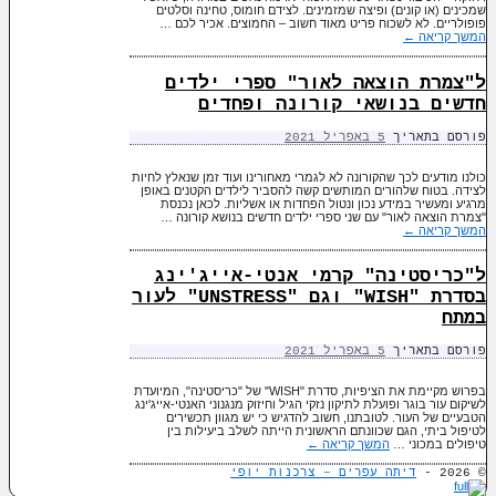
שמכינים (או קונים) ופיצה שמזמינים. לצידם חומוס, טחינה וסלטים
פופולריים. לא לשכוח פריט מאוד חשוב – החמוצים. אכיר לכם …
המשך קריאה
←
ל"צמרת הוצאה לאור" ספרי ילדים
חדשים בנושאי קורונה ופחדים
פורסם בתאריך
5 באפריל 2021
כולנו מודעים לכך שהקורונה לא לגמרי מאחורינו ועוד זמן שנאלץ לחיות
לצידה. בטוח שלהורים המותשים קשה להסביר לילדים הקטנים באופן
מרגיע ומעשיר במידע נכון ונטול הפחדות או אשליות. לכאן נכנסת
"צמרת הוצאה לאור" עם שני ספרי ילדים חדשים בנושא קורונה …
המשך קריאה
←
ל"כריסטינה" קרמי אנטי-אייג'ינג
בסדרת "WISH" וגם "UNSTRESS" לעור
במתח
פורסם בתאריך
5 באפריל 2021
בפרוש מקיימת את הציפיות, סדרת "WISH" של "כריסטינה", המיועדת
לשיקום עור בוגר ופועלת לתיקון נזקי הגיל וחיזוק מנגנוני האנטי-אייג'ינג
הטבעיים של העור. לטובתנו, חשוב להדגיש כי יש מגוון תכשירים
לטיפול ביתי, הגם שכוונתם הראשונית הייתה לשלב ביעילות בין
טיפולים במכוני …
המשך קריאה
←
© 2026 -
דיתה עפרים – צרכנות יופי