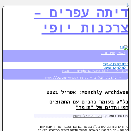
↓
דיתה עפרים –
צרכנות יופי
ראשי
תפריט ↓
דילוג לתוכן העיקרי
דילוג לתוכן המשני
אימייל - email - Dita@DitaOfarim.co.il
כתובת הבלוג – http://www.ditaofarim.co.il
Monthly Archives:
אפריל 2021
בל"ג בעומר נהנים עם החמוצים
המיוחדים של "תומר"
פורסם בתאריך
28 באפריל 2021
סידורים אחרונים לערב ל"ג בעומר, גם אם הפעם המדורה קצת יותר
רחוקה – הכיבוד נשאר כשהיה. תפוחי אדמה נאפים במדורה, פלאפל