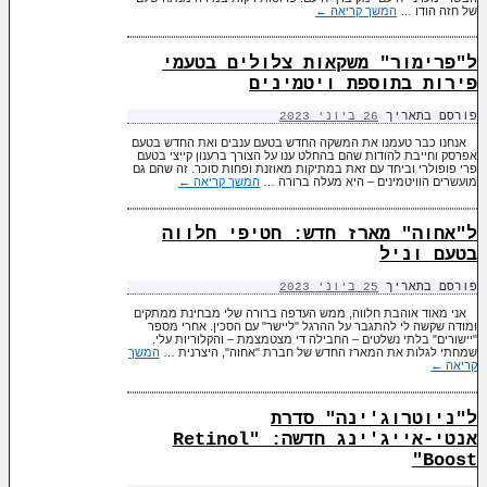
של חזה הודו …
המשך קריאה
←
ל"פרימור" משקאות צלולים בטעמי
פירות בתוספת ויטמינים
פורסם בתאריך
26 ביוני 2023
אנחנו כבר טעמנו את המשקה החדש בטעם ענבים ואת החדש בטעם
אפרסק וחייבת להודות שהם בהחלט ענו על הצורך ברענון קייצי בטעם
פרי פופולרי וביחד עם זאת במתיקות מאוזנת ופחות סוכר. זה שהם גם
מועשרים הוויטמינים – היא מעלה ברורה …
המשך קריאה
←
ל"אחוה" מארז חדש: חטיפי חלווה
בטעם וניל
פורסם בתאריך
25 ביוני 2023
אני מאוד אוהבת חלווה, ממש העדפה ברורה שלי מבחינת ממתקים
ומודה שקשה לי להתגבר על ההרגל "ליישר" עם הסכין. אחרי מספר
"יישורים" בלתי נשלטים – החבילה די מצטמצמת – והקלוריות עלי.
שמחתי לגלות את המארז החדש של חברת "אחוה", היצרנית …
המשך
קריאה
←
ל"ניוטרוג'ינה" סדרת
אנטי-אייג'ינג חדשה: "Retinol
Boost"