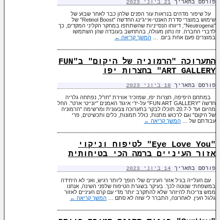
פורסם בתאריך
21 ביוני 2023
על שיפור מדהים בנראות עור הפנים שלהן כבר לאחר שבוע של
שימוש במוצרי סדרת האנטי-אייג'ינג החדשה "Retinol Boost" של
"Neutrogena", דיווחו הנסייניות שהשתתפו במחקר הקליני המקדים, כך
לדברי החברה. זה נתון מעולה, בהתחשב בעובדה שהן השתמשו
במוצרים פעם אחת ביום. …
המשך קריאה
←
התערוכה "הרמוניה של היקום" ב"FUN
ART GALLERY" בחצרות יפו
פורסם בתאריך
18 ביוני 2023
במתחם היפיפה, חצרות יפו, שמזכיר אווירת "חו"ל, נפתחה גלריה
חדשה "FUN ART GALLERY" על-ידי איגוד האמנים "יונייטי ארט". החל
מהיום ועד ל-20.7 תוכלו לבקר בתערוכה צבעונית ומרשימה "הרמוניה
של היקום" וגם לרכוש מתנות, כולל תמונות, כלים ותכשיטים, פרי
עבודתם של …
המשך קריאה
←
"Eye Love You" לטיפוח וניקוי
אזור העיניים ברמה הכי בטיחותית
פורסם בתאריך
14 ביוני 2023
עם העלייה בגיל אזור העיניים שלי הופך ליותר רגיש, ואני לא היחידה
במשפחתי שנוטה לכך. בעיקר בשגרת הטיפוח שלפני השינה, אנחנו
ממש צריכות להיזהר שלא להתקרב יותר מדי עם קרם העיניים לאזור
גלגל העין. לאחרונה, התברר לי שזה לא סתם …
המשך קריאה
←