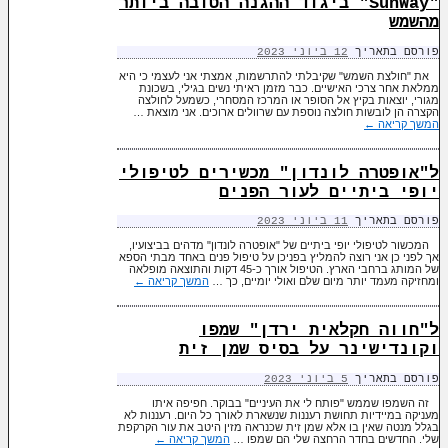
"SunWay" ביגוד ההגנה הטובה ביותר
מהשמש
פורסם בתאריך
12 ביוני 2023
את "חולצת השמש" שקיבלתי להתרשמות, אמצתי אני לעצמי כי היא
ממלאת אחר צרכי האישיים. כבר מזמן ראיתי נשים בגילי, בשכונת
מגורי, יוצאות בקיץ אל הסופר או המרכז המסחרי, כשמעל לחולצה
הקצרה הן לובשות חולצה נוספת עם שרוולים ארוכים. אני מוצאת …
המשך קריאה
←
ל"אופטרה לונדון" מכשירים לטיפולי
יופי ביתיים לעור הפנים
פורסם בתאריך
11 ביוני 2023
המכשור לטיפולי יופי ביתיים של "אופטרה לונדון" מדהים בביצועיו,
אך לפני כן אני רוצה להמליץ בפניכן על טיפול פנים באחד מבתי הספא
של המותג ברחבי הארץ. הטיפול אורך כ-45 דקות והתוצאה מופלאה
ומחזיקה מעמד יותר מיום שלם ואולי יומיים, כך …
המשך קריאה
←
ל"חווה חקלאית ירדן" שמפו
וקונדישינר על בסיס שמן זית
פורסם בתאריך
5 ביוני 2023
זה השמפו שממש "פותח לי את העיניים" בבוקר. חפיפה איתו
מעניקה במיידיות תחושת רעננות שנשארת לאורך כל היום. רעננות לא
בגלל מנטה שאין בו אלא שמן זית שכנראה מזין היטב את עור הקרקפת
שלי. החדשים בחדר הרחצה שלי הם שמפו …
המשך קריאה
←