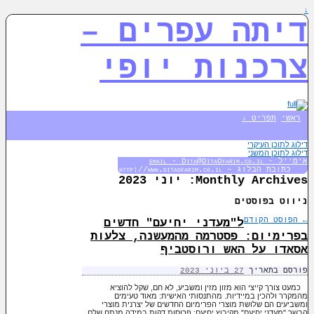
↓
דיתה עפרים –
צרכנות יופי
ראשי
תפריט ↓
דילוג לתוכן העיקרי
דילוג לתוכן המשני
אימייל - email - Dita@DitaOfarim.co.il
כתובת הבלוג – http://www.ditaofarim.co.il
Monthly Archives:
יוני 2023
ניווט בפוסטים
←
הפוסט הקודם
ל"מעדני יחיעם" חדשים
בפרימיום: פסטרמה מהמעשנה, צלעות
אסאדו על האש ורוסטביף
פורסם בתאריך
27 ביוני 2023
כמעט צורך קייצי הוא מזון מזין ומשביע, לא חם, שקל להוציא
מהמקרר ולהכין במיידיות. מהתנסותי האישית: מאוד טעימים
ומשביעים הם שלושת מוצרי הפרימיום החדשים של יצרנית מוצרי
הבשר "מעדני יחיעם" מקיבוץ יחיעם: פרוסות דקות במידה מנתח שלם