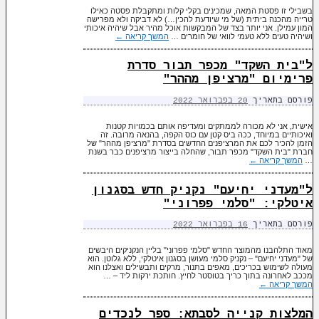
בשבילי זו פסטת המאה, שמכינים בקלי קלות ומתקבלת פסטה כאילו
טרייה מהכנה ביתית (של מי שיודעת להכין…) לא דביקה ולא מפרישה
המון עמילן. אני יותר בצד של המבקשות אוכל מהיר אבל שיהיה איכותי
ושיהיה טעים ללא טעמי לוואי של חומרים …
המשך קריאה
←
ל"בית השקד" מכפר תבור סדרת
פרימיום "מרציפן מההר"
פורסם בתאריך
20 בפברואר 2022
אישית, אני לא מכורה לממתקים ומעדיפה אותם בכמויות קטנות
ואיכותיים במיוחד, ככה ביס קטן עם כוס הקפה, בהנאה מרובה. זה
הזמן להכיר לכם את המרציפנים החדשים בסדרת "מרציפן מההר" של
חברת "בית השקד" מכפר תבור, שהחלה בייצור מרציפנים כבר בשנת
…
המשך קריאה
←
ל"מעדני יחיעם" נקניק חדש בסגנון
איטלקי: "סלמי פפרוני"
פורסם בתאריך
16 בפברואר 2022
מאוד התלהבנו מהמוצר החדש "סלמי פפרוני" בליין הנקניקים היבשים
של "מעדני יחיעם" – נקניק סלמי מעושן בסגנון איטלקי, ללא גלוטן. הוא
מעולה לשימוש בכריכים, מאפים בתנור, מרקים ותבשילים ואצלנו הוא
מככב לאחרונה בתוך כריך בטוסטר לחיץ. חותכת ירקות ליד – …
המשך קריאה
←
המלצות קנייה לסבתא: ספר לנכדים