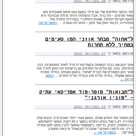
פורסם בתאריך
28 בפברואר 2022
דגני הבוקר החדשים שלי עם מילוי בטעם נוגט ממש משובחים והם
מאוד טעימים – וזה ברור, אבל ההצלחה היותר גדולה מבחינתי היא
לטעם הקרמל המלוח, שאותו חיסלנו די במהירות כחטיף מול
הטלוויזיה, רק עוד חופן ועוד חופן – והחבילה נגמרה. …
המשך קריאה
←
ל"אחוה" מבחר אוזני המן טעימים
במחיר ללא תחרות
פורסם בתאריך
27 בפברואר 2022
אוזני המן צצו בבתי המאפה ובקונדיטורית מייד לאחר הסופגניות, ככה
התרגלנו. כעת, הם עולים על המדפים גם ברשתות וזה הזמן להכיר את
אוזני המן המעולים של חברת "אחוה", במגוון טעמים: במילוי ממרח
בטעם שוקולד, במילוי מלית פרג ובמילוי מלית תמרים …
המשך
קריאה
←
ל"תבואות" סופר-פוד אפריקאי עתיק
– "פוניו אורגני"
פורסם בתאריך
24 בפברואר 2022
דגן הסופר-פוד החדש אצלנו, בטעם אגוזי ייחודי וטעים ודרך הכנתו קלה
ומהירה: רק בישול במים רותחים במשך כ-20 דקות. אפשר להשתמש
בו כתוספת, למרק, כדייסה, כ"קוסקוס" ואפשר להכין ממנו לחם ואפילו
בירה. זהו ה"פוניו האורגני" שחברת "תבואות" מייבאת ממערב
אפריקה. …
המשך קריאה
←