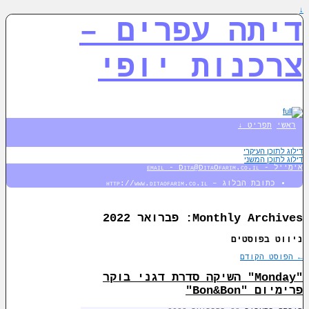
↓
דיתה עפרים –
צרכנות יופי
ראשי
תפריט ↓
דילוג לתוכן העיקרי
דילוג לתוכן המשני
אימייל - email - Dita@DitaOfarim.co.il
כתובת הבלוג – http://www.ditaofarim.co.il
Monthly Archives:
פברואר 2022
ניווט בפוסטים
←
הפוסט הקודם
"Monday" השיקה סדרת דגני בוקר
פרימיום "Bon&Bon"