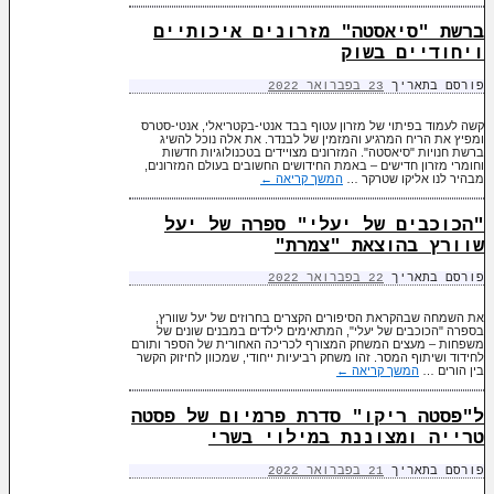
ברשת "סיאסטה" מזרונים איכותיים
ויחודיים בשוק
פורסם בתאריך
23 בפברואר 2022
קשה לעמוד בפיתוי של מזרון עטוף בבד אנטי-בקטריאלי, אנטי-סטרס
ומפיץ את הריח המרגיע והמזמין של לבנדר. את אלה נוכל להשיג
ברשת חנויות "סיאסטה". המזרונים מצויידים בטכנולוגיות חדשות
וחומרי מזרון חדישים – באמת החידושים החשובים בעולם המזרונים,
מבהיר לנו אליקו שטרקר …
המשך קריאה
←
"הכוכבים של יעלי" ספרה של יעל
שוורץ בהוצאת "צמרת"
פורסם בתאריך
22 בפברואר 2022
את השמחה שבהקראת הסיפורים הקצרים בחרוזים של יעל שוורץ,
בספרה "הכוכבים של יעלי", המתאימים לילדים במבנים שונים של
משפחות – מעצים המשחק המצורף לכריכה האחורית של הספר ותורם
לחידוד ושיתוף המסר. זהו משחק רביעיות ייחודי, שמכוון לחיזוק הקשר
בין הורים …
המשך קריאה
←
ל"פסטה ריקו" סדרת פרמיום של פסטה
טרייה ומצוננת במילוי בשרי
פורסם בתאריך
21 בפברואר 2022