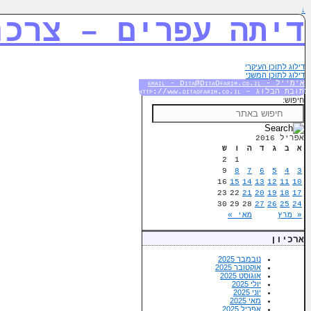
↓
דיתה עפרים – צרכנ
דילוג לתוכן העיקרי
דילוג לתוכן המשני
אימייל - email - Dita@DitaOfarim.co.il
כתובת הבלוג – http://www.ditaofarim.co.il
חיפוש:
אפריל 2016
א
ב
ג
ד
ה
ו
ש
2
1
9
8
7
6
5
4
3
16
15
14
13
12
11
10
23
22
21
20
19
18
17
30
29
28
27
26
25
24
« מרץ
מאי »
ארכיון
נובמבר 2025
אוקטובר 2025
אוגוסט 2025
יולי 2025
יוני 2025
מאי 2025
אפריל 2025