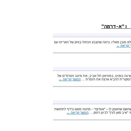
 ו"א-דרמה"
ם 2 ב-1" של "ניוטרוג'ינה" וזה, בהחלט, לא מובן מאליו. נראה שהצבע הכחול-בוהק של האריזה עם
 קריאה
←
 אופנה מרשימה, בהובלת בר רפאלי האחת והיחידה ועם בטן קטנה, FACTORY" 54" הציגה בפנינו, במוזיאון תל-אביב, את מיטב הטרנדים של
 המקורית להביא ארצה את הזמרת …
המשך קריאה
←
Blac" הוא הגרסה החדשה והמיוחדת לבושם האיקוני "אופיום" שהושק בשנת 1977, כשהשם שהוענק לו – "אופיום" – מהווה מושג נרדף לתחושת
יב סאן לורן" לכיוון רחוק …
המשך קריאה
←