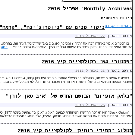
Monthly Archives:
אפריל 2016
ניווט בפוסטים
←
הפוסט הקודם
ניקוי פנים עם "ניוטרוג'ינה", "קרמה"
פורסם בתאריך
27 באפריל 2016
בן הנעורים אימץ באהדה רבה את "תרחיץ ומסיכה לפני
הכיתוב הסימפטי והבולט בלבן ביחד עם הניחוח הכל כל רענן – עושים את שלהם. זה לא …
המשך
"פקטורי 54" בקולקציית קיץ 2016
פורסם בתאריך
26 באפריל 2016
בתצוגת
מעצבי האופנה הבינלאומיים של הרשת. האירוע היה מכובד ביותר וחלק לא מבוטל יש למחשבה
"בלאק אופיום" הבושם החדש של "איב סאן לורן"
פורסם בתאריך
25 באפריל 2016
"k Opium
המסתורין ומבטיח לקחת את המשתמשת בו למסע מרתק. הפעם, הלך מותג המעצבים הבינלאומי "א
קטלוג "קסידי בוטיק" לקולקציית קיץ 2016