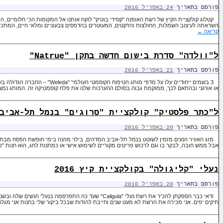
פורסם בתאריך
24 באפריל 2016
קטלוג קולקציית הקיץ של רשת האופנה "קסידי בוטיק" לוקח אותנו אל המקומות הכי חלומיים, הכ
השראתה לעיצוב השמלות, החולצות והז'קטים, המעוטרים בהדפסים צבעוניים ומלאי חיים, המת
קריאה
←
ל"וולדה" סדרת בישום חדשה בתקן "Natrue"
פורסם בתאריך
21 באפריל 2016
3 בשמים ייחודיים עלו על מדפי מותג הטי
או אורגני ובהתאם לכך, ממוקמת גבוה בסולם ההערכות שלנו את פלח קוסמטיקה זה. המותג נמ
ל"כתר פלסטיק" קולקציית "סרוגים" בנמל תל-אביב
פורסם בתאריך
20 באפריל 2016
מזג האוויר הנעים מזמין לשוטט בנמל תל-אביב המדהים, בילוי מהנה בימי חופשת הפסח מבת
אבל ממש חובה, לבקר בו וגם לרכוש פריטים מקוריים לשימוש אישי או כמתנות לחג, הוא חנות 
נעלי "קליגולה" בקולקציית קיץ 2016
פורסם בתאריך
20 באפריל 2016
ודאי כבר הספקתן להכיר את רשת נעלי "Caligula" שעד כה התפרס
תיקים יפים. אני מכירה את הרשת לא מעט שנים וחייבת להודות שבכל ביקור שלי בחנות אני מג