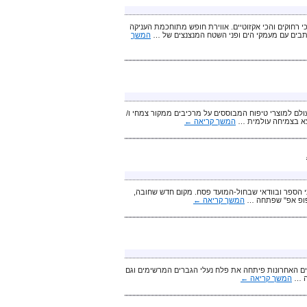
י רחוקים והכי אקזוטיים. אווירת חופש מתוחכמת העניקה
כתבים עם מעמקי הים ופני השטח המנצנצים של …
המשך
פוח הקוסמטי העולמי' "Weleda" – החברה הגדולה בעולם למוצרי טיפוח המבוססים על מרכיבים ממקור צמחי ו/
צא בצמיחה עולמית …
המשך קריאה
←
י הספר ובוודאי שבחול-המועד פסח. מקום חדש שחובה,
"פופ אפ" שפתחה …
המשך קריאה
←
מה בנעלי הנשים שלה ובשנים האחרונות פיתחה את פלח נעלי הגברים המרשימים וגם
לה …
המשך קריאה
←