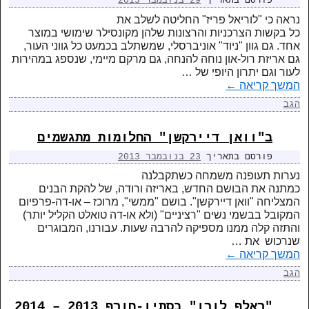
פורסם בתאריך
29 בנובמבר 2013
נראה כי "לוריאל פריז" החליטה לשלב את
כל בקשות הצרכניות והרצונות שלהן מקונסילר שימושי במוצר
אחד. גם גוון "ניוד" אוניברסלי, שמשתלב בכמעט כל גווני העור,
גם אריזת רול-און נוחה להנחה, גם מרקם מיימי, שנספג במהירות
לעור וגם יתרון היופי של …
המשך קריאה
←
הגב
ב"וואן דיירקשן" החלומות מתגשמים
פורסם בתאריך
23 בנובמבר 2013
נערות תעופנה משמחה כשתקבלנה
כמתנה את הבושם החדש, באריזה ורודה, של להקת הבנים
המצליחה "וואן דיירקשן". בושם "ממשי", מרוכז – או-דה-פרפיום
המקובל בבשמי נשים "רציניים" (ולא או-דה טואלט הקליל יותר)
והתזה קלה ממנו מספיקה להרבה שעות. עבורנו, המבוגרים
שנרכוש את …
המשך קריאה
←
הגב
"ראלף לורן" בסתיו-חורף 2013 – 2014