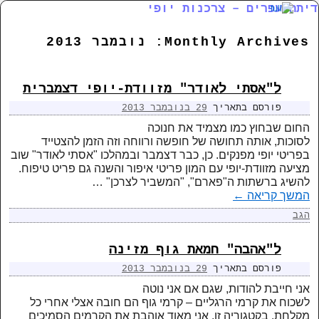
דיתה עפרים – צרכנות יופי
דילוג לתוכן המשני
דילוג לתוכן העיקרי
Monthly Archives:
נובמבר 2013
ל"אסתי לאודר" מזוודת-יופי דצמברית
פורסם בתאריך
29 בנובמבר 2013
החום שבחוץ כמו מצמיד את חנוכה
לסוכות, אותה תחושה של חופשה ורווחה וזה הזמן להצטייד
בפריטי יופי מפנקים. כן, כבר דצמבר ובמהלכו "אסתי לאודר" שוב
מציעה מזוודת-יופי עם המון פריטי איפור והשנה גם פריט טיפוח.
להשיג ברשתות ה"פארם", "המשביר לצרכן" …
המשך קריאה
←
הגב
ל"אהבה" חמאת גוף מזינה
פורסם בתאריך
29 בנובמבר 2013
אני חייבת להודות, שגם אם אני נוטה
לשכוח את קרמי הרגליים – קרמי גוף הם חובה אצלי אחרי כל
מקלחת. בקטגוריה זו, אני מאוד אוהבת את הקרמים הסמיכים