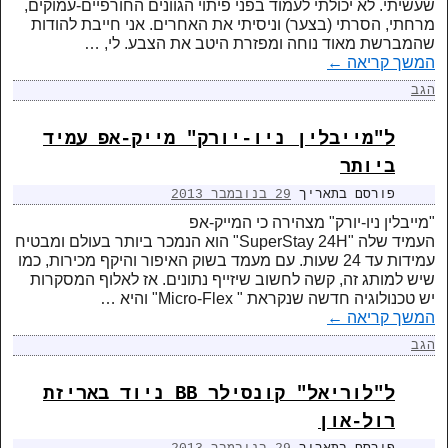
שעשיתי. לא יכולתי לעמוד בפני פיתוי הגוונים החורפיים-עמוקים,
מרחתי, הסרתי (בצער) וניסיתי את האחרים. אני חייבת להודות
שהמברשת מאוד נוחה ומפזרת היטב את הצבע. לי, …
המשך קריאה
←
הגב
ל"מייבלין ניו-יורק" מייק-אפ עמיד
ביותר
פורסם בתאריך
29 בנובמבר 2013
"מייבלין ניו-יורק" מצהירה כי המייק-אפ
העמיד שלה "SuperStay 24H" הוא הנמכר ביותר בעולם ומבטיח
עמידות עד 24 שעות. עם מעמד בשוק האיפור והיקף מכירות, כמו
שיש למותג זה, קשה לחשוב שיזייף נתונים. אז לאלוף המסקרות
יש טכנולוגיה חדשה שנקראת " Micro-Flex" והיא …
המשך קריאה
←
הגב
ל"לוריאל" קונסילר BB ניוד באריזת
רול-און