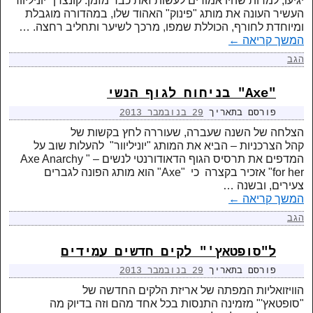
יגיעו, למרות שהיו אמורים לעשות זאת כבר מזמן. קונצרן "יוניליוור"
העשיר העונה את מותג "פינוק" האהוד שלו, במהדורה מוגבלת
ומיוחדת לחורף, הכוללת שמפו, מרכך לשיער ותחליב רחצה. …
המשך קריאה
←
הגב
"Axe" בניחוח לגוף הנשי
פורסם בתאריך
29 בנובמבר 2013
הצלחה של השנה שעברה, שעוררה לחץ בקשות של
קהל הצרכניות – הביא את המותג "יוניליוור" להעלות שוב על
המדפים את תרסיס הגוף הדאודורנטי לנשים – " Axe Anarchy
for her" אזכיר בקצרה כי "Axe" הוא מותג הפונה לגברים
צעירים, ובשנה …
המשך קריאה
←
הגב
ל"סופטאץ'" לקים חדשים עמידים
פורסם בתאריך
29 בנובמבר 2013
הוויזואליות המפתה של אריזת הלקים החדשה של
"סופטאץ'" מזמינה התנסות בכל אחד מהם וזה בדיוק מה