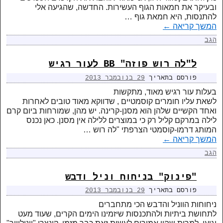
ובעיקר את חמאות הגוף העשירות. החדשה, שהגיעה אלי
להתנסות, היא חמאת גוף …
המשך קריאה
←
הגב
ל"לה רוש פוזה" BB לעור רגיש
פורסם בתאריך
29 בנובמבר 2013
בעלות עור רגיש מאוד, מתקשות
לשאת עליו חומרים קוסמטיים , שדווקא מאוד טובים לאחרות
ואחד הקשיים שלהן הוא מסנן-קרינה. יש מהן, שמורחות ביום קרם
לילה במרקם קליל רק כי במוצרים ללילה אין מסנן. כאן נכנס
המותג דרמו-קוסמטי הצרפתי "לה רוש …
המשך קריאה
←
הגב
"פינוק" בניחוח וניל ודבש
פורסם בתאריך
29 בנובמבר 2013
ניחוחות הווניל והדבש הכי מתחברים
לתחושת ביתיות ולהתכנסות שיזמינו הימים הקרים, שעוד מעט