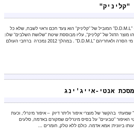
ה"פלוס" שנוסף ל- "D.D.M.L" המוביל של "קליניק" הוא צעד חכם וראוי לשבח, שלא כל
הו מוצר הדגל של "קליניק", עליו מבוססת שיטת "שלושת השלבים" שלו:
סבון פנים, לאחריו מי הסרה ולאחריהם "D.D.M.L" . במהלך 2012 נמכרה ברחבי העולם
מסכת אנטי-אייג'ינג
 שמעתי בהקשר של מוצרי איפור וליתר דיוק – איפור מינרלי, וכעת
י האיפור "טבעיים" על בסיס מינרלים שמקורם באדמה, סלעים
ותו ביוונית: אמא אדמה. כולם ללא טלק, חומרים …