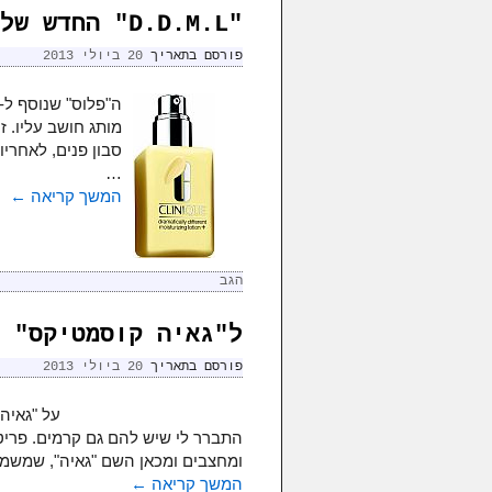
"D.D.M.L" החדש של "קליניק"
פורסם בתאריך
20 ביולי 2013
מותג חושב עליו. ז
…
המשך קריאה
←
הגב
ל"גאיה קוסמטיקס" 
פורסם בתאריך
20 ביולי 2013
על "גאיה"
התברר לי שיש להם גם קרמים. פריט
ומחצבים ומכאן השם "גאיה", שמשמע
המשך קריאה
←