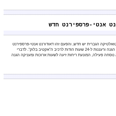
נט אנטי-פרספירנט חדש
ואלטיקה הגברית יש חדש, והפעם זהו דאודורנט אנטי-פרספירנט
במרקם ג'ל של "קרמה מן", שמבטיח הגנה ורעננות ל-24 שעות הודות לרכיב ה"אקטיב בלוק". לדברי
נוסחה פעילה, המונעת ריחות זיעה לשעות ארוכות ומעניקה הגנה