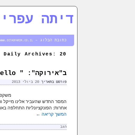
דיתה עפרים
דילוג לתוכן המשני
דילוג לתוכן העיקרי
כתובת הבלוג – http://www.ditaofarim.co.il
20 ביולי 2013
Daily Archives:
ב"אירוקה": " Jello" ו" Ray-Ban" צבעוניים
פורסם בתאריך
20 ביולי 2013
משקפיי
המסר החדש שהעביר אלינו מייקל וול
אחרות: הפונקציונליות התחלפה באו
המשך קריאה
←
הגב