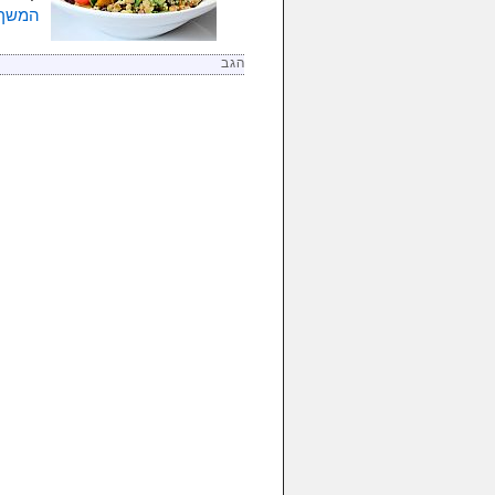
המשך 
הגב