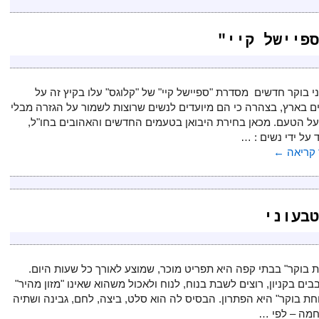
ספיישל קיי"
ני בוקר חדשים מסדרת "ספיישל קיי" של "קלוגס" עלו בקיץ זה על
 בארץ, בצהרה כי הם מיועדים לנשים שרוצות לשמור על הגזרה מבלי
על הטעם. מכאן בחירת היבואן בטעמים החדשים והאהובים בחו"ל,
 על ידי נשים : …
קריאה
←
טבעוני
 בוקר" בבתי קפה היא תפריט מוכר, שמוצע לאורך כל שעות היום.
ים בקניון, רוצים לשבת בנוח, לנוח ולאכול משהוא שאינו "מזון מהיר"
חת בוקר" היא הפתרון. הבסיס לה הוא סלט, ביצה, לחם, גבינה ושתיה
חמה – לפי …