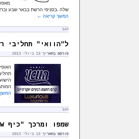
שלה .בסניפי הרשת בבאר שבע וברא
המשך קריאה
←
הגב
ל"הוואי" תחליבי ר
פורסם בתאריך
13 ביולי 2013
האופיי
תחליב
המותג 
המשך 
הגב
שמפו ומרכך "כיף GLOW" בניחוח זוהר
פורסם בתאריך
13 ביולי 2013