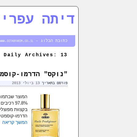
דיתה עפרים
דילוג לתוכן המשני
דילוג לתוכן העיקרי
כתובת הבלוג – http://www.ditaofarim.co.il
13 ביולי 2013
Daily Archives:
"נוקס" הדרמו-קוסמ
פורסם בתאריך
13 ביולי 2013
97.8% רכ
בקצוות מפוצלי
הדרמו-קוסמטי
המשך קריאה
←