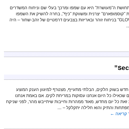
תחושת ה"מעושרת" היא עם שמפו ומרכך בעלי שם וניחוח המשדרים
ת "קוסמופארם" יצרנית ומשווקת "כיף", בחרה להשיק את השמפו
והקונדישינר "כיף GLOW" בניחוח זוהר ובאריזות בצבעים דרמטיים של זהב-שחור – היה
…
חדש בשוק הלקים, הבלתי מתעייף, מצטרף למיגוון הענק המוצע
 שכאילו כל היום אנחנו עסוקות במריחת לקים. אם באמת אנחנו
זאת כל יום מחדש, מאוד ממהרות וחייבות שיתייבש מהר, לפני שניקח
פתחות והתיק והוא חלילה יתקלקל – …
קריאה
←