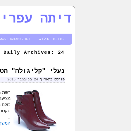
דיתה עפרים
דילוג לתוכן המשני
דילוג לתוכן העיקרי
כתובת הבלוג – http://www.ditaofarim.co.il
24 בנובמבר 2015
Daily Archives:
נעלי "קליגולה" הטרנדיות 
פורסם בתאריך
24 בנובמבר 2015
מציעה 
כולם מ
טקסטיל
…
המשך 