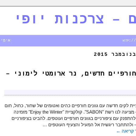
 – צרכנות יופי
אימייל - rim.co.il
חורפיים חדשים, נר ארומטי לימוני –
ית לקים חדשה עם גוונים חורפיים כהים ואטומים של שחור, כחול, חום
וניוד – מציעה לנו רשת "SABON". קולקציית "Enjoy the Winter" מזמינה
להתפנק עם ציפורניים בגוונים חורפיים ועוטפים. להביט בציפורניים
– ולהתחבר ריגשית אל המעיל והצעיף העוטפים …
קריאה
←