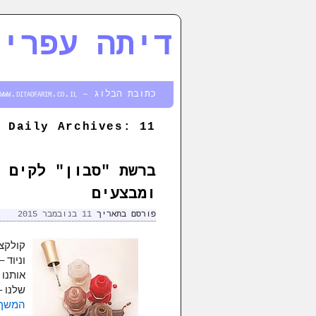
דיתה עפרים
דילוג לתוכן המשני
דילוג לתוכן העיקרי
כתובת הבלוג – http://www.ditaofarim.co.il
11 בנובמבר 2015
Daily Archives:
ברשת "סבון" לקים 
ומבצעים
פורסם בתאריך
11 בנובמבר 2015
קולקצי
אותנו 
שלנו 
המשך 