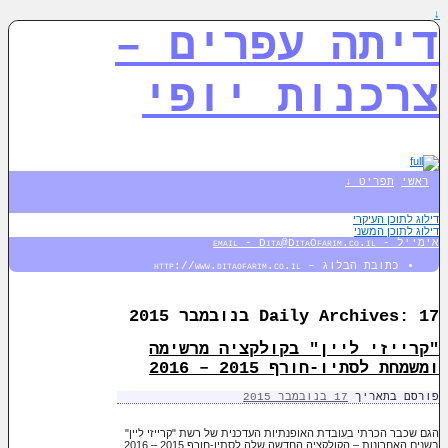
↓
דיתה עפרים –
צרכנות יופי
ראשי
תפריט ↓
דילוג לתוכן העיקרי
דילוג לתוכן המשני
אימייל - email - Dita@DitaOfarim.co.il
כתובת הבלוג – http://www.ditaofarim.co.il
17 בנובמבר 2015
Daily Archives:
"קרייזי ליין" בקולקציה מרשימה
ומשמחת לסתיו-חורף 2015 – 2016
פורסם בתאריך
17 בנובמבר 2015
הגם שכבר הכרתי בעובדת האופנתיות העדכנית של רשת "קרייזי ליין"
בשנים האחרונות – הקולקציה החדשה שלה לסתיו-חורף 2015 – 2016