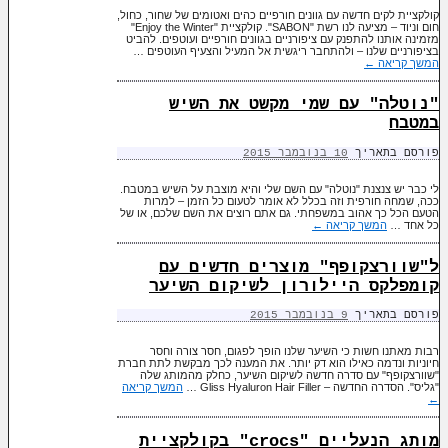
קולקציית לקים חדשה עם גוונים חורפיים כהים ואטומים של שחור, כחול,
חום וניוד – מציעה לנו רשת "SABON". קולקציית "Enjoy the Winter"
מזמינה אותנו להתפנק עם ציפורניים בגוונים חורפיים ועוטפים. להביט
בציפורניים שלנו – ולהתחבר ריגשית אל המעיל והצעיף העוטפים …
המשך קריאה
←
"נוטלה" עם שמי מקשט את השיש
במטבח
פורסם בתאריך
10 בנובמבר 2015
לי כבר יש צנצנת "נוטלה" עם השם שלי והיא מוצבת על השיש במטבח.
ככה, שמחה חורפית וזה בכלל לא אומר לטעום כל הזמן – למרות
הטעם הכל כך אהוב במשפחתי. גם אתם רוצים את השם שלכם, או של
כל אחד …
המשך קריאה
←
ל"שוורצקופף" מוצרים חדשים עם
קומפלקס היילורון לשיקום השיער
פורסם בתאריך
9 בנובמבר 2015
רבות מאתנו חשות כי השיער שלנו הופך לפגום, חסר צורה וחסר
חיוניות ונדמה כאילו הוא דק יותר. את המענה לכך מבקשת לתת חברת
"שוורצקופף" עם סדרה חדשה לשיקום השיער, כחלק מהמותג שלה
"גליס". הסדרה החדשה – Gliss Hyaluron Hair Filler …
המשך קריאה
←
מותג הנעליים "crocs" בקולקציית