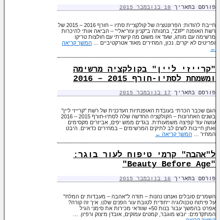
פורסם בתאריך
18 בנובמבר 2015
חייבת להודות: הפרזנטציה של קולקציית סתיו – חורף 2016 – 2015 של
רשת האופנה "ZIP", בחנותה ב"קניון עזריאלי" – הביאה אותי להיכרות
מרשימה עם מותג, שעד אז משום מה קישרתי עם חולצות טריקו
ופריטים לא יקרים. נכון, המחירים מאוד אטרקטיביים …
המשך קריאה
←
"קרייזי ליין" בקולקציה מרשימה
ומשמחת לסתיו-חורף 2015 – 2016
פורסם בתאריך
17 בנובמבר 2015
הגם שכבר הכרתי בעובדת האופנתיות העדכנית של רשת "קרייזי ליין"
בשנים האחרונות – הקולקציה החדשה שלה לסתיו-חורף 2015 – 2016
עושה עוד קפיצה משמעותית. בגדים ממש יפים, אביזרים מקסימים
ואתן חייבות לשים לב לתיקים המרשימים – במחירים כדאיים. היבט
המחיר …
המשך קריאה
←
ל"אהבה" קרמי טיפוח לעור בוגר:
"Beauty Before Age"
פורסם בתאריך
16 בנובמבר 2015
השמרים סובלים ואנחנו נהנות – תודה ל"אהבה – מעבדות ים המלח"
על פיתוח טכנולוגיה ייחודית לטובת עור הפנים שלנו. איך זה קורה?
אפרט בהמשך עבור בנות 50+ שוודאי מכירות את סימני הגיל
המתקדמים: יובש מוגבר, קמטים עמוקים, אובדן מיצוק ורפיון. …
המשך קריאה
←