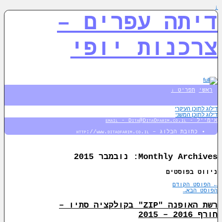
↓
דיתה עפרים –
צרכנות יופי
ראשי
תפריט ↓
דילוג לתוכן העיקרי
דילוג לתוכן המשני
אימייל - email - Dita@DitaOfarim.co.il
כתובת הבלוג – http://www.ditaofarim.co.il
Monthly Archives:
נובמבר 2015
ניווט בפוסטים
←
הפוסט הקודם
הפוסט הבא
→
רשת האופנה "ZIP" בקולקציה סתיו –
חורף 2016 – 2015