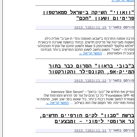
"וואווי" השיקה בישראל סמארטפון
פרימיום ושעון "חכם"
פורסם בתאריך
15 בנובמבר 2015
הרבה אופנה התרכזה ב"שבוע האופנה גינדי ת-אביב" ואליה נילוו
השקות מעניינות של פריטים חדשים. נכחתי בהשקה שערכה היבואנית
"אלפא טלקום" לסמארטפון Mate S ולשעון החכם של ענקית הטכנולוגי
הסינית – "וואווי". השעון נחשב לשעון החכם המרשים ביותר מבחינה
עיצובית והסארטפון …
המשך קריאה
←
ב"בובי בראון" הסרום כבר בתוך
המייק-אפ, הקונסילר והקורקטור
פורסם בתאריך
12 בנובמבר 2015
המייק-אפ החדש של "בובי בראון" – "Intensive Skin Serum
Foundation SPF 40" כל כך נעים על עור פני הרגיש והנעימות שלו
נשמרת למשך שעות רבות ביותר, בלי שאגע בפני שוב ושוב, מחמת אי
נוחות מסויימת. סוד הקסם שלו הוא בשילוב …
המשך קריאה
←
ברשת "סבון" לקים חורפיים חדשים,
נר ארומטי לימוני – ומבצעים
פורסם בתאריך
11 בנובמבר 2015