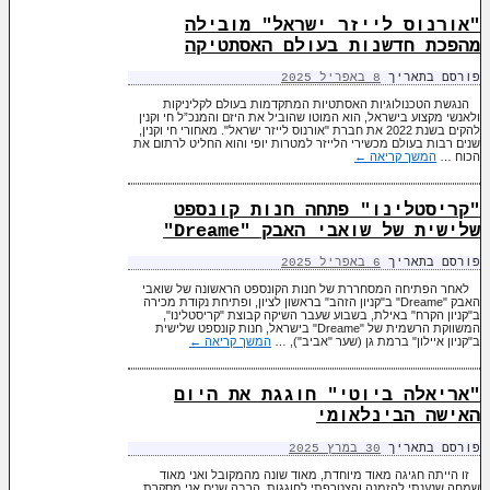
"אורנוס לייזר ישראל" מובילה
מהפכת חדשנות בעולם האסתטיקה
פורסם בתאריך
8 באפריל 2025
הנגשת הטכנולוגיות האסתטיות המתקדמות בעולם לקליניקות
ולאנשי מקצוע בישראל, הוא המוטו שהוביל את היזם והמנכ”ל חי וקנין
להקים בשנת 2022 את חברת "אורנוס לייזר ישראל". מאחורי חי וקנין,
שנים רבות בעולם מכשירי הלייזר למטרות יופי והוא החליט לרתום את
הכוח …
המשך קריאה
←
"קריסטלינו" פתחה חנות קונספט
שלישית של שואבי האבק "Dreame"
פורסם בתאריך
6 באפריל 2025
לאחר הפתיחה המסחררת של חנות הקונספט הראשונה של שואבי
האבק "Dreame" ב"קניון הזהב" בראשון לציון, ופתיחת נקודת מכירה
ב"קניון הקרח" באילת, בשבוע שעבר השיקה קבוצת "קריסטלינו",
המשווקת הרשמית של "Dreame" בישראל, חנות קונספט שלישית
ב"קניון איילון" ברמת גן (שער "אביב"), …
המשך קריאה
←
"אריאלה ביוטי" חוגגת את היום
האישה הבינלאומי
פורסם בתאריך
30 במרץ 2025
זו הייתה חגיגה מאוד מיוחדת, מאוד שונה מהמקובל ואני מאוד
שמחה שנענתי להזמנה והצטרפתי לחוגגות. הרבה שנים אני מסקרת