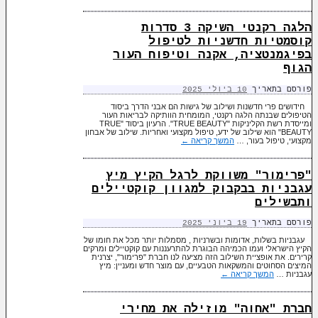
הלגה רקנטי השיקה 3 סדרות
קוסמטיות חדשניות לטיפול
בפיגמנטציה, אקנה וטיפוח העור
הגוף
פורסם בתאריך
10 ביולי 2025
חידושים פרי חדשנות ושילוב של גישות הם אבני הדרך ביסוד
הטיפולים שבנתה הלגה רקנטי, המומחית הוותיקה לבריאות העור
ומייסדת רשת הקליניקות "TRUE BEAUTY". הרעיון ביסוד "TRUE
BEAUTY" הוא שילוב של ידע, טיפול מקצועי ואחריות. שילוב של אבחון
מקצועי, טיפול בעור, …
המשך קריאה
←
"פרימור" משווקת לרגל הקיץ מיץ
עגבניות בבקבוק למגוון קוקטיילים
ותבשילים
פורסם בתאריך
19 ביוני 2025
עגבניות בשלות, אדומות ובשרניות , מסמלות יותר מכל את חומו של
הקיץ הישראלי ועמו הכמיהה הבוגרת להתרעננות עם קוקטיילים ומרקים
קרירים. את אופציית השילוב הזה מציעה לנו חברת "פרימור", יצרנית
המיצים הסחוטים והמשקאות הטבעיים, עם מוצר חדש ומעניין: מיץ
עגבניות …
המשך קריאה
←
חברת "אחוה" מוזילה את מחירי