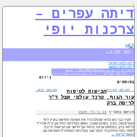
↓
דיתה עפרים –
צרכנות יופי
ראשי
תפריט ↓
דילוג לתוכן העיקרי
דילוג לתוכן המשני
אימייל - email - Dita@DitaOfarim.co.il
כתובת הבלוג – http://www.ditaofarim.co.il
ניווט
בפוסטים
←
הפוסט הקודם
הפוסט הבא
→
חבישות לטיפוח
עור הגוף, טרנד עולמי אצל ד"ר
לריסה ברק
פורסם בתאריך
13 ביולי 2025
הקיץ כבר כאן וכדאי שכולנו נכיר את השיטה החדשה בארץ ליפי
הגוף עכשיו, בקיץ. בשבוע שעבר, הושק בקליניקה התל-אביבית של ד"ר
לריסה ברק, במתחם שרונה, טיפול גוף חדשני עם חבישות. חייבת
לספר כמה התלהבתי לבקר שוב בקליניקה המהודרת והנעימה עם …
המשך קריאה
←