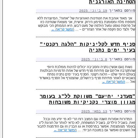
הטחינה האורגנית
פורסם בתאריך
19 ביוני 2025
אני מאוד אוהבת את הטחינות האורגניות של "אחוה", המיוצרות ללא
תוספת מלח ומסומנת בסימון הירוק. אישית, אני מוצאת שטחינה כזו
על פרוסת טוסט ומעל הזלפה של מעט דבש, היא הממתק הכי מבוקש
שלי ולצד כוס הקפה של אחר הצהריים – …
המשך קריאה
←
סניף חדש לקליניקות "הלגה רקנטי"
בעיר ימים נתניה
פורסם בתאריך
8 ביוני 2025
נשות (וגם אנשי) נתניה והסביבה יכולים להינות ממלכת היופי
שהתקרבה אליהם עם פתיחת סניף חדש של אחת הדמויות הבולטות
בעולם היופי שלנו – הלגה רקנטי. הסניף בעיר ימים נתניה נפתח
כשבועיים לאחר פתיחת סניף בירושלים, שהצטרף אל הסניף באשדוד
ואל …
המשך קריאה
←
"מעדני יחיעם" משווקת לל"ג בעומר
מגוון מוצרי נקניקיות משובחות
פורסם בתאריך
13 במאי 2025
המדורות אסורות השנה וגם המצב רוח הרי לא מי יודע מה ובכל
זאת, בשביל הילדים, בשביל המשפחה, לא כדאי לוותר על חגיגת ל"ג
בעומר מצומצמת. אפשר במרפסת או גג הבניין וזו גם הזדמנות לחבור
אל השכנים ואפשר גם במטבח הביתי. …
המשך קריאה
←