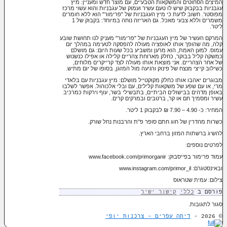
המיצים הסחוטים והמשקאות הטבעיים, עם מוצר חדש ומעניין: מיץ
עגבניות בבקבוק שיש לו טעם עשיר ועמוק של עגבניות והוא עשוי מרכז
מפוסטר. חשוב לדעת כי מיץ העגבניות של "פרימור" הוא ללא חומרים
משמרים וללא צבעי מאכל. גם האריזה נוחה במיוחד: בקבוק של 1
ליטר.
המרקם העשיר
של מיץ העגבניות של "פרימור" מעניק לנו תחושת שובע
קלה, מה שהופך אותו לאופציה מעולה להפסקה לטעימה במהלך יום
עמוס. למען האמת, הוא מרען ומשביע בכל שעות היום: גם מושלם
כמשקה קליל בבוקר, כחלק מארוחת צהריים קלילה או אפילו כנשנוש
של אחר הצהריים. אני מוצאת אותו מעולה לצד קרייקרים מלוחים,
כשילוב קייצי מנצח של פינוק ורגיעה מול המזגן, בסופו של יום מתיש.
מבוגרים יאהבו אותו כחלק מקוקטייל מושלם: מיץ עגבניות עם בלאדי
מרי, או עם שפע של משקאות קלילים, עם ובלי אלכוהול. אפשר לשלבו
באופן מדהים בבישולים הביתיים, בתבשילי בשר, עוף וירקות כמרכיב
עשיר ומסמיך חם או קר, ברטבים ובמרקים קרים.
המחיר: כ- 4.90 – 7.90 ₪ לבקבוק 1 ליטר.
כשרות מהדרין של חוג חתם סופר פ"ת והרבנות נחל שורק.
להשיג ברשתות המזון ברחבי הארץ.
לפרטים נוספים:
עמוד פרימור בפייסבוק: www.facebook.com/primorganir
ובאינסטגרם: www.instagram.com/primor_il
צילום: עמית שטראוס
פורסם ב
כללי
קישור ישיר
סגור לתגובות.
© 2026 -
דיתה עפרים – צרכנות יופי