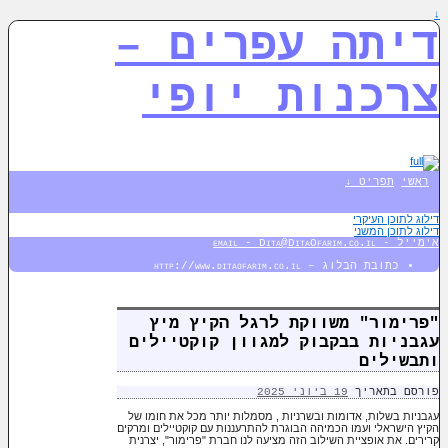
↓
דיתה עפרים –
צרכנות יופי
ראשי
תפריט ↓
דילוג לתוכן העיקרי
דילוג לתוכן המשני
אימייל - email - Dita@DitaOfarim.co.il
כתובת הבלוג – http://www.ditaofarim.co.il
"פרימור" משווקת לרגל הקיץ מיץ
עגבניות בבקבוק למגוון קוקטיילים
ותבשילים
פורסם בתאריך
19 ביוני 2025
עגבניות בשלות, אדומות ובשרניות , מסמלות יותר מכל את חומו של
הקיץ הישראלי ועמו הכמיהה הבוגרת להתרעננות עם קוקטיילים ומרקים
קרירים. את אופציית השילוב הזה מציעה לנו חברת "פרימור", יצרנית