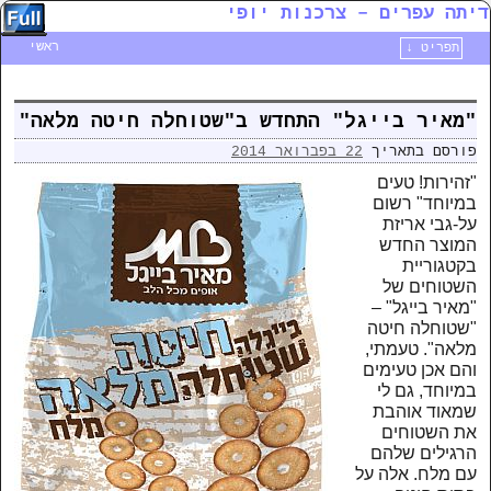
דיתה עפרים – צרכנות יופי
ראשי
תפריט ↓
דילוג לתוכן המשני
דילוג לתוכן העיקרי
"מאיר בייגל" התחדש ב"שטוחלה חיטה מלאה"
פורסם בתאריך
22 בפברואר 2014
"זהירות! טעים
במיוחד" רשום
על-גבי אריזת
המוצר החדש
בקטגוריית
השטוחים של
"מאיר בייגל" –
"שטוחלה חיטה
מלאה". טעמתי,
והם אכן טעימים
במיוחד, גם לי
שמאוד אוהבת
את השטוחים
הרגילים שלהם
עם מלח. אלה על