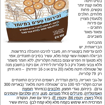
בסיס חיטה
מלאה קצת יותר
נוקשים, פחות
מלוחים, הולכים
(לטעמי) מצויין
עם פירות
חתוכים –
ומאוד-מאוד
משביעים.
מהבחינה
הבריאותית, יש
להם עדיפות בקטגוריה הזו, מעבר להיבט ההובלה בחדשנות.
הבייגלה השטוח עשוי קמח מלא, עשיר בסיבים תזונתיים, אפוי
(לא מטוגן! זה הפרש עצום בכמות הקלוריות), ללא חומר משמר
וללא צבעי מאכל ורק כ-5 קלוריות ליחידה. אם ניקח בחשבון מנה
של שטוחלה חיטה מלאה (20 גרם או כ-16 יחידות) – היא תיתן
רק 79 קלוריות.
על-גבי האריזה, בדופן הצדדית, רשומים הרכיבים התזונתיים
וערכם הקלורי לפי 100 גרם "שטוחלה חיטה מלאה"
(באריזה 300
גרם). ביניהם, נוגדי חמצון,
חלבונים
(במיוחד
חומצת
האמינו
ליזין
),
מינרלים
(כולל
מגנזיום
,
מנגן
,
זרחן
ו
סלניום
) ו
ויטמינים
(כולל
ניאצין
,
ויטמין B6
, ו
ויטמין E
). ביחד עם זאת, הנקודה
המרכזית היא שימוש בקמח מלא (ולא קמח לבן) בהיותו עשיר