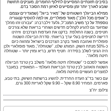
בסיבים תזונתיים המסייעים לחילוף החומרים, מעניקים תחושת
שובע לאורך יותר זמן ומסייעים לאיזון רמת הסוכר בדם.
ממילא הבייגלך השטוחים של "מאיר בייגל" (שמגדירים עצמם
כ"אופים מכל הלב") מאוד פופולריים, אז למה להוסיף קטגוריה
נוספת? על כך משיב המ
נכ"ל, גלעד זילברברג: "עבורנו זהו מהלך
שמיועד גם להגיע לקהלים חדשים ושוחרי בריאות שלא צורכים
חטיפים. בשנה החולפת בדקנו את העדפות הצרכנים וזיהינו
דרישה לחטיפים בעלי ערך בריאותי. סדרת הבייגלה השטוח
פופולרית ואהובה מאוד בקרב הצרכנים בישראל ומהווה כיום
כ-50% מנתח השוק. המותג שלנו, "שטוחלה", מאוד פופולארי ולכן
היה הגיוני לשלב בסידרה חטיף חדש, בריא ומזין יותר – שטוחלה
חיטה מלאה".
אפשר לסכם כי "שטוחלה חיטה מלאה" משלב בין טרנד הבייגלה
השטוח והאהוב לבין טרנד הבריאות העולמי – המאופיין במעבר
למוצרים העשויים מחיטה מלאה.
עם כשר בד"צ העדה החרדית. להשיג ברשתות השיווק, בתי טבע,
פארמים. המחיר 8.90 שקל – 9.90 שקל לאריזת 300 גרם.
צילום: יח"צ