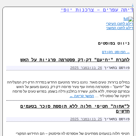
↓
דיתה עפרים – צרכנות יופי
דילוג לתוכן העיקרי
דילוג לתוכן המשני
ניווט בפוסטים
←
הפוסט הקודם
לחברת "יחיעם" דק-דק פסטרמה פרגיות על האש
פורסם בתאריך
26 בנובמבר 2025
במילים ברורות: טעים מאוד. נהננו ביותר מהטעם החדש בסדרת הדק-דק המצליחה
של "יחיעם" – פסטרמה מחזה עוף צעיר פרוסה דק-דק, בטעם מעושן על האש
ובמרקם קטיפתי, ללא גלוטן, עשירה בחלבון ודלה בשומן. בפרוש טעים על פרוסה
דקיקה של טוסט ליד …
המשך קריאה
←
ל"אחוה" חטיפי חלוה ללא תוספת סוכר בטעמים
חדשים
פורסם בתאריך
25 בנובמבר 2025
חטיפי חלוה בטעמים מפתיעים של אספרסו לוז ופיסטוק – הם החידוש המקורי