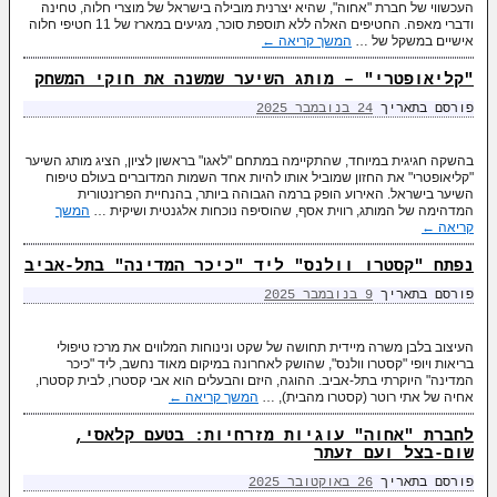
העכשווי של חברת "אחוה", שהיא יצרנית מובילה בישראל של מוצרי חלוה, טחינה
ודברי מאפה. החטיפים האלה ללא תוספת סוכר, מגיעים במארז של 11 חטיפי חלוה
אישיים במשקל של …
המשך קריאה
←
"קליאופטרי" – מותג השיער שמשנה את חוקי המשחק
פורסם בתאריך
24 בנובמבר 2025
בהשקה חגיגית במיוחד, שהתקיימה במתחם "לאגו" בראשון לציון, הציג מותג השיער
"קליאופטרי" את החזון שמוביל אותו להיות אחד השמות המדוברים בעולם טיפוח
השיער בישראל. האירוע הופק ברמה הגבוהה ביותר, בהנחיית הפרזנטורית
המדהימה של המותג, רווית אסף, שהוסיפה נוכחות אלגנטית ושיקית …
המשך
קריאה
←
נפתח "קסטרו וולנס" ליד "כיכר המדינה" בתל-אביב
פורסם בתאריך
9 בנובמבר 2025
העיצוב בלבן משרה מיידית תחושה של שקט ונינוחות המלווים את מרכז טיפולי
בריאות ויופי "קסטרו וולנס", שהושק לאחרונה במיקום מאוד נחשב, ליד "כיכר
המדינה" היוקרתי בתל-אביב. ההוגה, היזם והבעלים הוא אבי קסטרו, לבית קסטרו,
אחיה של אתי רוטר (קסטרו מהבית), …
המשך קריאה
←
לחברת "אחוה" עוגיות מזרחיות: בטעם קלאסי,
שום-בצל ועם זעתר
פורסם בתאריך
26 באוקטובר 2025