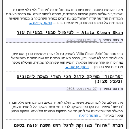
מאוד טעימות העוגיות המזרחיות החדשות של חברת "אחווה", ולא פלא שחברת
"עבאדי," השולטת בשוק העוגיות המזרחיות, ניסתה לחסום אותה. את סדרת העוגיות
המזרחיות החדשה שלה, "אחוה" מציעה לצרכן במחיר הקרוב לחצי ממחיר העוגיות
המזרחיות של המותג המתחרה, אז עכשיו תבינו …
המשך קריאה
←
Alita Clean Skin – לטיפול טבעי בבעיות עור
פורסם בתאריך
31 באוגוסט 2025
ההבטחה של "Alita Clean Skin" להעניק טיפול בעור באמצעות הדרך הטבעית,
היא לגמרי דבר לא פשוט. נכון, הרבה מאיתנו מכירים פה ושם מסורות עממיות על
צמח כזה או אחר שעושה נפלאות. העניין הוא שפורמולה צמחית, המכילה מספר
מרכיבים היא הפתרון …
המשך קריאה
←
"פרימור" משיקה לרגל חגי תשרי משקה לימונים
ונענע מצונן
פורסם בתאריך
27 באוגוסט 2025
את השילוב של לימון ונענע, אפשר בהחלט להגדיר כטעם המרענן הישראלי. חברת
"פרימור" אימצה את הקו הזה ומשיקה לכבוד חגי תשרי משקה קל לימונים ונענע,
המשלב חמיצות עדינה של לימון טרי עם מתיקות מרעננת של נענע. משקה מרענן
ומאוזן באריזה …
המשך קריאה
←
חברת "אחוה" משווקת לרגל ראש השנה עוגה בטעם