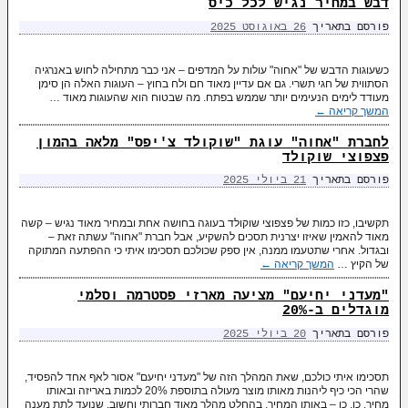
דבש במחיר נגיש לכל כיס
פורסם בתאריך
26 באוגוסט 2025
כשעוגות הדבש של "אחוה" עולות על המדפים – אני כבר מתחילה לחוש באנרגיה
הסתווית של חגי תשרי. גם אם עדיין מאוד חם ולח בחוץ – העוגות האלה הן סימן
מעודד לימים הנעימים יותר שממש בפתח. מה שבטוח הוא שהעוגות מאוד …
המשך קריאה
←
לחברת "אחוה" עוגת "שוקולד צ'יפס" מלאה בהמון
פצפוצי שוקולד
פורסם בתאריך
21 ביולי 2025
תקשיבו, כזו כמות של פצפוצי שוקולד בעוגה בחושה אחת ובמחיר מאוד נגיש – קשה
מאוד להאמין שאיזו יצרנית תסכים להשקיע, אבל חברת "אחוה" עשתה זאת –
ובגדול. אחרי שתטעמו ממנה, אין ספק שכולכם תסכימו איתי כי ההפתעה המתוקה
של הקיץ …
המשך קריאה
←
"מעדני יחיעם" מציעה מארזי פסטרמה וסלמי
מוגדלים ב-20%
פורסם בתאריך
20 ביולי 2025
תסכימו איתי כולכם, שאת המהלך הזה של "מעדני יחיעם" אסור לאף אחד להפסיד,
שהרי הכי כיף ליהנות מאותו מוצר מעולה בתוספת 20% לכמות באריזה ובאותו
מחיר. כן, כן – באותו המחיר. בהחלט מהלך מאוד חברותי וחשוב, שנועד לתת מענה