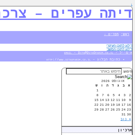
↓
דיתה עפרים – צרכנ
ראשי
תפריט ↓
דילוג לתוכן העיקרי
דילוג לתוכן המשני
אימייל - email - Dita@DitaOfarim.co.il
כתובת הבלוג – http://www.ditaofarim.co.il
חיפוש:
אוגוסט 2026
א
ב
ג
ד
ה
ו
ש
1
8
7
6
5
4
3
2
15
14
13
12
11
10
9
22
21
20
19
18
17
16
29
28
27
26
25
24
23
31
30
« נוב
ארכיון