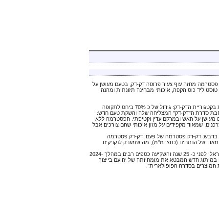
 פסטרמה מחזה עוף צעיר פרוסה דק-דק, בטעם מעושן על
טוסט ליד כוס הקפה, איכותי מבחינה תזונתית ומהנה
יצרנית מוצרי בשר מקיבוץ יחיעם שבגליל המערבי, מדווחת על צמיחה משמעותית בקטגוריית הדק-דק: גידול של כ 70% ביחס לתקופה
חבת סדרת ה"דק-דק" המצליחה שלה והשקת טעם חדש:
 מעושן על האש ובמרקם עדין וקטיפתי. הפסטרמה ללא
קהל נרחב של צרכנים, שמאוד מקפידים על מזון איכותי שהם צורכים אבל
 בדבש; דק-דק פסטרמה של פעם; דק-דק פסטרמה
אוד של הנתחים (כחצי מ"מ), מה שמעניק לנקניקים
לדברי תמיר דגן, מנהל השיווק של מעדני יחיעם: "מעדני יחיעם הביאה את רעיון הדק-דק לשוק הישראלי לפני כ- 25 שנה והשקיעה כספים רבים במהלך 2024-
ים במיתוג חדש המבטא את מומחיותה של יחיעם בייצור
ות המוצרים בסדרה הפופולארית".