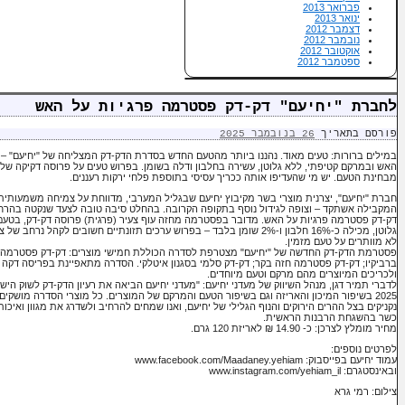
פברואר 2013
ינואר 2013
דצמבר 2012
נובמבר 2012
אוקטובר 2012
ספטמבר 2012
לחברת "יחיעם" דק-דק פסטרמה פרגיות על האש
פורסם בתאריך
26 בנובמבר 2025
במילים ברורות: טעים מאוד. נהננו ביותר מהטעם החדש בסדרת הדק-דק המצליחה של "יחיעם" –
האש ובמרקם קטיפתי, ללא גלוטן, עשירה בחלבון ודלה בשומן. בפרוש טעים על פרוסה דקיקה של 
מבחינת הטעם. יש מי שהעדיפו אותה ככריך עסיסי בתוספת פלחי ירקות רעננים.
חברת "יחיעם",
המקבילה אשתקד – וצופה לגידול נוסף בתקופה הקרובה. בהחלט סיבה טובה לצעד שנקטה בהר
דק-דק פסטרמה פרגיות על האש. מדובר בפסטרמה מחזה עוף צעיר (פרגית) פרוסה דק-דק, בטעם
גלוטן, מכילה כ-16% חלבון ו-2% שומן בלבד – בפרוש ערכים תזונתיים חשובים ל
לא מוותרים על טעם מזמין.
פסטרמת הדק-דק החדשה של "יחיעם" מצטרפת לסדרה הכוללת חמישי מוצרים: דק-דק פסטרמה
ברביקיו; דק-דק פסטרמה חזה בקר; דק-דק סלמי בסגנון איטלקי. הסדרה מתאפיינת בפריסה דקה מ
ולכריכים המיוצרים מהם מרקם וטעם מיוחדים.
2025 בשיפור המיכון והאריזה וגם בשיפור הטעם והמרקם של המוצרים. כל מוצרי הסדרה מושק
נקניקים בצל ההרים הירוקים והנוף הגלילי של יחיעם, ואנו שמחים להרחיב ולשדרג את מגוון ואיכ
כשר בהשגחת הרבנות הראשית.
מחיר מומלץ לצרכן: כ- 14.90 ₪ לאריזת 120 גרם.
לפרטים נוספים:
עמוד יחיעם בפייסבוק: www.facebook.com/Maadaney.yehiam
ובאינסטגרם: www.instagram.com/yehiam_il
צילום: רמי גרא