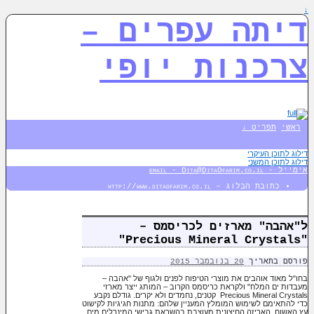
↓
דיתה עפרים –
צרכנות יופי
ראשי
תפריט ↓
דילוג לתוכן העיקרי
דילוג לתוכן המשני
אימייל - email - Dita@DitaOfarim.co.il
כתובת הבלוג – http://www.ditaofarim.co.il
ל"אהבה" מארזים לכריסמס –
"Precious Mineral Crystals"
פורסם בתאריך
20 בנובמבר 2015
בחו"ל מאוד אוהבים את מוצרי הטיפוח לפנים ולגוף של "אהבה –
מעבדות ים המלח" ולקראת כריסמס הקרוב – המותג ייצר מארזי
Precious Mineral Crystals קטנים, נחמדים ולא יקרים. גודלם נקבע
כדי להתאימם לשימוש המומלץ המעניין שלהם: מתנות חגיגיות לקישוט
עץ האשוח. האריזה החיצונית מעוצבת בהשראת גבישי המינרלים מים