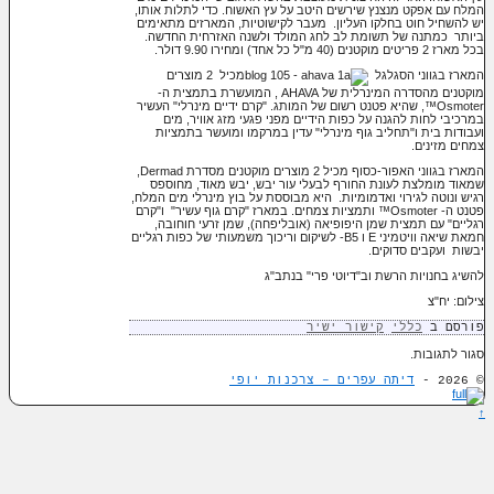
המלח עם אפקט מנצנץ שירשים היטב על עץ האשוח. כדי לתלות אותו,
יש להשחיל חוט בחלקו העליון. מעבר לקישוטיות, המארזים מתאימים
ביותר כמתנה של תשומת לב לחג המולד ולשנה האזרחית החדשה.
בכל מארז 2 פריטים מוקטנים (40 מ"ל כל אחד) ומחירו 9.90 דולר.
המארז בגווני הסגלגל
מכיל 2 מוצרים
מוקטנים מהסדרה המינרלית של AHAVA , המועשרת בתמצית ה-
Osmoter™, שהיא פטנט רשום של המותג. "קרם ידיים מינרלי" העשיר
במרכיבי לחות להגנה על כפות הידיים מפני פגעי מזג אוויר, מים
ועבודות בית ו"תחליב גוף מינרלי" עדין במרקמו ומועשר בתמציות
צמחים מזינים.
המארז בגווני האפור-כסוף מכיל 2 מוצרים מוקטנים מסדרת Dermad,
שמאוד מומלצת לעונת החורף לבעלי עור יבש, יבש מאוד, מחוספס
רגיש ונוטה לגירוי ואדמומיות. היא מבוססת על בוץ מינרלי מים המלח,
פטנט ה- Osmoter™ ותמציות צמחים. במארז "קרם גוף עשיר" ו"קרם
רגליים" עם תמצית שמן היפופיאה (אובליפחה), שמן זרעי חוחובה,
חמאת שיאה וויטמיני E ו B5- לשיקום וריכוך משמעותי של כפות רגליים
יבשות ועקבים סדוקים.
להשיג בחנויות הרשת וב"דיוטי פרי" בנתב"ג
צילום: יח"צ
פורסם ב
כללי
קישור ישיר
סגור לתגובות.
© 2026 -
דיתה עפרים – צרכנות יופי
↑