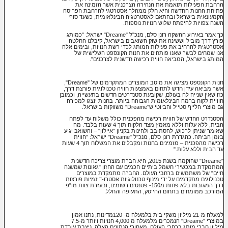
הרחבת הפעילות תואמת את הנהירה הצרכנית אשר הזמינה את
פתיחת החנות החדשה והיא חלק ממהלך אסטרטגי להרחבת הפריסה
הקמעונאית בישראל ובהתאם לאסטרטגיה הבינלאומית, כשעד סוף
השנה צפויות להיפתח שלוש חנויות נוספות.
כך אמר באירוע ההשקה רונן סלם, מנכ"ל "Dreame" ישראל: "כמותג
פורץ דרך מוביל וששינה את שוק השואבים בישראל, קיבלנו החלטה
אסטרטגית להרחיב את פעילות המותג לכדי רשת חנויות, ובימים אלה
אנו שמחים לבשר שאנו פותחים את חנות הקונספט השלישית של
המותג בישראל, המביאה חווית רכישה חדשנית לצרכנים".
חנות הקונספט מציגה את מיטב המוצרים המתקדמים של "Dreame",
אשר מביאה עידן חדש לתחום באמצעות חוויה טכנולוגית פורצת דרך,
כזו שאין שנייה לה בעולם, שקובעת סטנדרטים חדשים בתעשייה, וכמובן
חוויית לקוח ברמה הבינלאומית הגבוהה ביותר. בחנות יוצגו למכירה
גם מוצרי הלייף סטייל והביוטי ש"Dreame" משווקות בישראל.
הסטנדרט החדש של חווית רכישה מהפכנית כולל משלוח עד לפתח
הבית, ללא עלות וללא מאמץ מצד הלקוח תוך 4 שעות בלבד. מה
שאומר שניתן לרכוש, להסתובב ולהינות בקניון "איילון" – והשואב יגיע
בזמן הביתה. כהגדרת רונן סלם, מנכ"ל "Dreame" ישראל: "חווית
רכישה מהפכנית – מזמינים בחנות ומקבלים את המשלוח תוך 4 שעות
עד הבית וללא עלות."
"Dreame" שהוקמה בשנת 2015, היא חברת מוצרי צריכה חדשנית
המתמקדת במכשירי חשמל ביתיים חכמים עם החזון "גאונות שמשנה
חיים" של משתמשים ברחבי העולם. החברה מתמקדת במוצרים
טכנולוגים מתקדמים על ידי מינוף טכנולוגיות אסטרו-דינמיות פורצות
דרך המגובות בלא פחות מ150- פטנטים רשומים, ובעזרת צוות מו"פ
המורכב ממומחים בתחום ההייטק, התעופה והחלל.
למעלה מ-21 מיליון משקי בית בלמעלה מ- 120מדינות, נתנו אמון
במוצרי "Dreame" הנמכרים מלמעלה מ 4,000 חנויות ויותר מ-7.5
מיליון חברי מותג ברחבי העולם. מאחורי הנתונים האלה, ניצבת עובדת