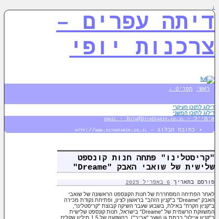
↓
דיתה עפרים –
צרכנות יופי
ראשי
תפריט ↓
דילוג לתוכן העיקרי
דילוג לתוכן המשני
אימייל - email - Dita@DitaOfarim.co.il
כתובת הבלוג – http://www.ditaofarim.co.il
"קריסטלינו" פתחה חנות קונספט
שלישית של שואבי האבק "Dreame"
פורסם בתאריך
6 באפריל 2025
לאחר הפתיחה המסחררת של חנות הקונספט הראשונה של שואבי
האבק "Dreame" ב"קניון הזהב" בראשון לציון, ופתיחת נקודת מכירה
ב"קניון הקרח" באילת, בשבוע שעבר השיקה קבוצת "קריסטלינו",
המשווקת הרשמית של "Dreame" בישראל, חנות קונספט שלישית
ב"קניון איילון" ברמת גן (שער "אביב"), בהשקעה של 1.5 מיליון שקלים.