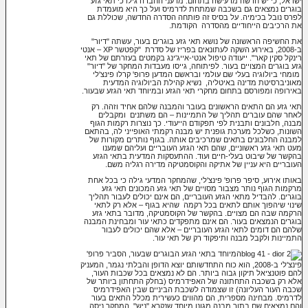
ישראל, כי יש חדשה מרעישה בתחום: מדעני החברה גילו כי תאי גזע
בוגרים נמצאים גם בשכבה שמתחת לדרמיס ועל כך היא מועמדת
לפרס נובל בכימיה. על בסיס זה פותחה הסדרה החדשה, שכוללת גם
את הרכיבים הייחודיים מהסדרה הקודמת.
את החשיפה הראשונה של נושא תאי גזע בוגרים בעור, עשתה "דיור"
ב-2008, באירוע השקה לעתונאים בפריז של סדרת "קפטשר XP – אנטי
רינקל סקין קאר". ייעודה טיפול אנטי-אייג'ינג בקמטים בעזרתם של תאי
גזע בוגרים המצויים בעור. לפיתוחה, גייסו מעבדות המחקר של "דיור"
מומחי ביולוגיה בעלי שם עולמי ובראשם המדען פרופ' קרלו פינצ'לי
מאוניברסיטת מדינה באיטליה, נשיא קהילת הביולוגיה המדעית
באירופה ומפורסם בתחום מחקרי תאי הגזע ובמיוחד תאי הגזע שבעור.
תאי גזע הם התאים הראשונים בעובר והמבנה שלהם אחיד וזהה. רק
לאחר שהם עוברים תהליך של התמיינות – הם משתנים ומקבלים
מבנה, חלבונים ותבנית לפי תפקודם הייעודי. כך נוצרות רקמות הגוף
השונות, כשלכל מערכת גופנית יש מבנה רקמתי האופייני לה, בהתאם
למבנה החלבונים בתאים שמרכיבים אותה. בגוף נותרים מקורות של
מעט תאי גזע ראשוניים, שהם תאי הגזע העובריים ועליהם שמענו
בהקשר של שיבוט בעלי-חיים ועוד. ההתעסקות המדעית בתאי הגזע
העובריים היא עניין של אתיקה והקוסמטיקה מדירה רגליה משם.
באותו אירוע, סיפר פרופ' פינצ'לי, שהמחקר המדעי גילה כי בכל אחת
מרקמות הגוף נותר מצבור מסויים של תאי גזע המכונים תאי גזע
בוגרים. להבדיל מתאי הגזע העובריים, הם אינם יכולים לעבור תהליך
שינוי שיהפוך אותם לתאים בכל רקמה שהיא בגוף – אלא רק לתאי
הרקמה שבה הם מצויים. בהקשר של הקוסמטיקה, מדובר בתאי גזע
בוגרים הנמצאים בעור. הם אינם מתפקדים כתאי עור ומבחינת המבנה
שלהם הם דומים לתאי הגזע העובריים – אלא שהם יכולים לעבור
התמיינות ולקבל מבנה ותיפקוד רק של תאי עור.
המיוחד בתאי הגזע הבוגרים שבעור, הסביר פרופ'
פינצ'לי ב-2008, הוא כוח התחדשותם יוצא הדופן והבלתי נגמר, המעניק
להם פוטנציאל תיקון גבוה ביותר. הם לא נמצאים בכל שכבות העור,
אלא רק בשכבה התחתונה של האפידרמיס (בחלק התחתון ביותר של
שכבה העור העליונה) זו שצמודה לשכבת הביניים שבין האפידרמיס
לדרמיס. מבחינה מספרית, הם מהווים כעשירית מכלל התאים בעור
והם נמצאים שם בתוך מבנה מגונן מיוחד שנקרא "ניש". המחקר ניסה