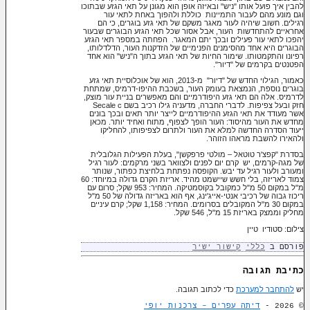
להבין איך פועל אותו "ניש" ובאיזה אופן הוא מגונן על תאי הגזע שבתוכו
וגם מונע מהם לעבור התמיינות כוללת ולהפוך באחת לתאי עור
רגילים. חשוב שיהיה לעור מאגר משקם של תאי גזע בוגרים, כי הם
אחראיים להתחדשות העור, אבל אסור שכל תאי הגזע הבוגרים שבעור
יהפכו לתאי עור פעילים ובכך יתם המאגר. הפחתה במספר תאי הגזע
הבוגרים היא אחד מהסימנים הפנימיים של הזדקנות העור, הדלדלותו,
רפיונו והתקמטותו. שימור החיות של תאי הגזע בתוך ה"ניש" הוא אחד
הפטנטים בקרמים של "דיור".
כאמור, הגילוי החדש של "דיור" מ-2013, הוא של אוכלוסיית תאי גזע
בוגרים נוספת, הנמצאת בעומק העור, בשכבת ההיפו-דרמיס, שמתחת
לדרמיס. אלה הם תאי גזע היפודרמיים והם מאפשרים בניית עור מוצק,
חזק ובעל צפיפות. לדברי החברה, מדעניה גילו רכיב בשם Secale c
אשר מעודד את תאי הגזע ההיפודרמיים לייצר יותר תאים ובכך בונים
מחדש את העור מהיסוד: העור הופך לצפוף, מתוח ואחיד יותר. מכאן
ייעוד הסדרה החדשה למלא את העור ולתרום לצפיפותו, להחליקו
ולהאירו להשבת מראהו הזוהר.
בסדרת "קפצ'ר טוטאל – מולטי פרפקשן", בעלת הפעילות הגלובלית
של מגה-קרמים, יש קרם יום לפנים ולצוואר בשני מרקמים: לעור רגיל
ומעורב ולעור רגיל עד יבש. הקופסה נפתחת בלחיצת כפתור, שנותר
צמוד לאריזה, בלי חשש שיישמט מהיד. אריזת הקרם גדולה במיוחד: 60
מ"ל במקום 50 מ"ל כמקובל בקוסמטיקה. המחיר: 953 שקל; סרום עם
ריכוז גבוה של רכיבי אנטי-אייג'ינג, אף הוא באריזה גדולה של 50 מ"ל
במקום 30 מ"ל המקובלים בסרומים. המחיר: 1,158 שקל; קרם עיניים
מחליק וממצק באריזת 15 מ"ל, 546 שקל.
צילום: סטודיו טיין
פורסם ב
כללי
קישור ישיר
כתיבת תגובה
יש
להתחבר למערכת
כדי לכתוב תגובה.
© 2026 -
דיתה עפרים – צרכנות יופי