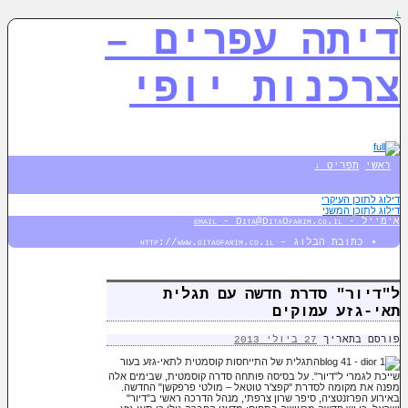
↓
דיתה עפרים –
צרכנות יופי
ראשי
תפריט ↓
דילוג לתוכן העיקרי
דילוג לתוכן המשני
אימייל - email - Dita@DitaOfarim.co.il
כתובת הבלוג – http://www.ditaofarim.co.il
ל"דיור" סדרת חדשה עם תגלית
תאי-גזע עמוקים
פורסם בתאריך
27 ביולי 2013
התגלית של התייחסות קוסמטית לתאי-גזע בעור
שייכת לגמרי ל"דיור". על בסיסה פותחה סדרה קוסמטית, שבימים אלה
מפנה את מקומה לסדרת "קפצ'ר טוטאל – מולטי פרפקשן" החדשה.
באירוע הפרזנטציה, סיפר שרון צרפתי, מנהל הדרכה ראשי ב"דיור"