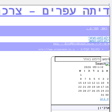
↓
דיתה עפרים – צרכנ
ראשי
תפריט ↓
דילוג לתוכן העיקרי
דילוג לתוכן המשני
אימייל - email - Dita@DitaOfarim.co.il
כתובת הבלוג – http://www.ditaofarim.co.il
חיפוש:
אוגוסט 2026
א
ב
ג
ד
ה
ו
ש
1
8
7
6
5
4
3
2
15
14
13
12
11
10
9
22
21
20
19
18
17
16
29
28
27
26
25
24
23
31
30
« נוב
ארכיון