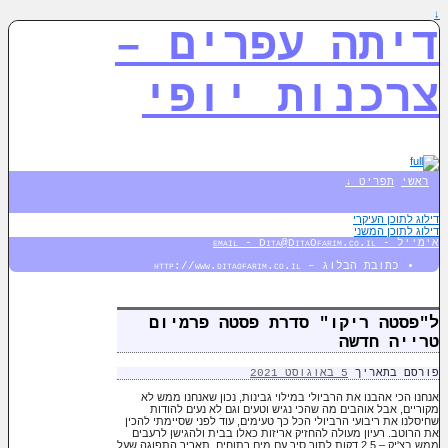
↓
דיתה עפרים –
צרכנות יופי
ראשי
תפריט ↓
דילוג לתוכן העיקרי
דילוג לתוכן המשני
אימייל - email - Dita@DitaOfarim.co.il
כתובת הבלוג – http://www.ditaofarim.co.il
ל"פסטה ריקו" סדרת פסטה פרמיום
טרייה חדשה
פורסם בתאריך
5 באוגוסט 2021
אנחנו הכי
אהבנו את הרביולי במילוי גבינות, נכון שאנחנו ממש לא
מקוריים, אבל אוהבים מה שהכי נגיש וטעים וגם לא נעים להודות
שחיסלנו את ריבועי הרביולי הכל כך טעימים, עוד לפני שסיימתי להכין
את הרוטב. רעיון מעולה להחזיק אריזות כאלו בבית ולהגישן לרעבים
ממש בצ'יק – 2.5 דקות לתוך סיר עם מים רתוחים. תאריך התפוגה שעל