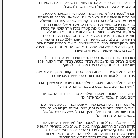
גבי האריזה רחוק סביר ואפשר גם לשמור במקפיא. בדיוק מה שאנחנו
צריכים. שיווק בטריות מעולה על-ידי חברת "תנובה".
חברת "פסטה ריקו" מתמחה בייצור פסטה טרייה בשיטה איטלקית
מסורתית הנושאת את תו האיכות BRONZE DIE. החברה גם משווקת
מוצרי מזון מאיטליה בהם רטבים, קמחים, אורז ועוגיות. החידוש שלה
שהוא גם חידוש ממשי על המדפים בישראל הוא של פסטה פרמיום
טרייה ומצוננת בסטנדרט איכות מעולה בקנה מידה עולמי של פסטה
איטלקית. היא עשויה מחומרי הגלם הטובים ביותר, אינה מכילה
חומרים משמרים, צבעי מאכל או אבקות. השימוש במילויי הפסטה
מירקות טריים בלבד, גבינות עשירות, ריקוטה 20% עשירה ואיכותית,
בטטות מקורמלות, פטריות פורטובלו טריות ועוד. הפסטה הטרייה אינה
דביקה ואינה מפרישה המון עמילן, היא משביעה ואיכותית, קלה ומהירה
להכנה בזמינות ושימושיות ישירות מהמקרר.
בסדרת המוצרים החדשה פסטה טרייה מצוננת מחיטת דורום ב-4
טעמים: רביולי במילוי גבינות, רביולי בטטה, רביולי תרד וריקוטה ופלין
פטריות פורטבלו וריקוטה בטעם כמהין. נכיר לעומק:
רביולי במילוי גבינות – פסטה במילוי גבינת ריקוטה, מסקרפונה וגראנה
פדנה. נהדר להגשה עם רוטב רוזה, פסטו, שמנת פטריות וכו'.
רביולי במילוי בטטה – פסטה במילוי בטטה בצורת ריבוע משונן. נהדר
להגשה עם רוטב שמנת בטטה, שמנת וגראנה פדנה וכו'.
רביולי תרד וריקוטה – פסטה במילוי ריקוטה ותרד. נהדר להגשה עם
רוטב עגבניות, שמנת וגראנה פדנה וכו'.
פלין
פטריות וריקוטה בטעם כמהין – פסטה בצורת כיסונים מאורכים
ייחודיים במילוי פטריות פורטובלו, כמהין וגבינת ריקוטה עשירה. בעל
טעם וניחוח עשיר ומיוחד של כמהין. נהדר להגשה עם רוטב אל אוליו,
שמנת גראנה פדנו, רוזה וכו'.
לדברי שי אלון, מנכ"ל חברת "פסטה ריקו": "אנו שמחים להשיק את
סדרת המוצרים החדשה, ברמה ובאיכות שטרם נראו בישראל, להשפיע
ולשנות את חוקי המשחק. למדנו כי הצרכן אוהב ומעריך אוכל טוב
ומוצרי איכות. בכוונתנו להמשיך לייצר ולהביא מגוון מוצרי איכות
מהמטבח האיטלקי, שפונים לקהל הפודי אוהב האיכות".