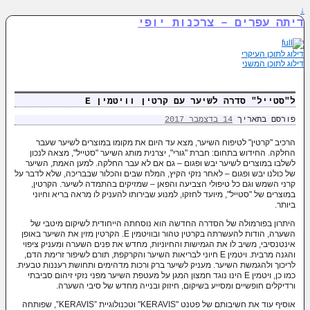
↓
דיתה עפרים – צרכנות יופי
דילוג לתוכן העיקרי
דילוג לתוכן המשני
ל"סטייל" סדרה לשיער עם קרטין וויטמין E
פורסם בתאריך
14 בדצמבר 2017
הרכיב "קרטין"
לטיפוח השיער, מצא עד היום את מקומו במוצרים לשיער שעבר
החלקה. החידוש בתחום: חברת "גורי", יצרנית מותג השיער "סטייל", מצאה לנכון
לשלבו במוצרים לשיער יבש ופגום – גם אם לא עבר החלקה. למען האמת, השיער
של כולנו יבש ופגום – לאחר נזקי הקיץ, המלח שבים והכלור שבבריכה, שלא לדבר על
קרני השמש וגם כל טיפולי הצביעה והפאן – שמזיקים בהתמדה לשיער. הקרטין,
במוצרים של "סטייל", מיועד לחזקו, למנוע שבירותו להעניק לו מראה בריא וחיוני
ביותר.
היתרון בפורמולה של הסדרה החדשה הוא נוסחתה הייחודית לשיקום מיטבי של
השערה, הודות להעשרתה בקרטין טהור ובוויטמין E. הקרטין מזין את השיער באופן
אינטנסיבי, משיב לו את הגמישות והחיוניות, מחדש את פנים השערה ומעניק ציפוי
והגנה מרבית. ויטמין E חיוני לבריאות השיער והקרקפת, תורם לשיפור זרימת הדם,
לריכוך ולהגמשת השיער. מעניק לשיער ברק ורכות מדהימים ותחושת רעננות טבעית.
כמו כן, ויטמין E הינו נוגד חמצון המגן על מעטפת השיער מפני נזקי זיהום סביבתי
ורדיקלים חופשיים ומסייע בשיקום, חיזוק ובנייה מחדש של סיבי השערה.
אוסיף עוד
את חשיבותם של פטנט "KERAVIS" וטכנולוגיית ”KERAVIS”, שפותחה