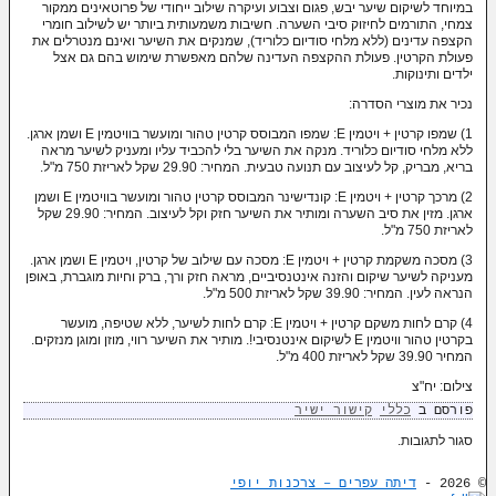
במיוחד לשיקום שיער יבש, פגום וצבוע ועיקרה שילוב ייחודי של פרוטאינים ממקור
צמחי, התורמים לחיזוק סיבי השערה. חשיבות משמעותית ביותר יש לשילוב חומרי
הקצפה עדינים (ללא מלחי סודיום כלוריד), שמנקים את השיער ואינם מנטרלים את
פעולת הקרטין. פעולת ההקצפה העדינה שלהם מאפשרת שימוש בהם גם אצל
ילדים ותינוקות.
נכיר את מוצרי הסדרה:
1) שמפו קרטין + ויטמין E: שמפו המבוסס קרטין טהור ומועשר בוויטמין E ושמן ארגן.
ללא מלחי סודיום כלוריד. מנקה את השיער בלי להכביד עליו ומעניק לשיער מראה
בריא, מבריק, קל לעיצוב עם תנועה טבעית. המחיר: 29.90 שקל לאריזת 750 מ"ל.
2) מרכך קרטין + ויטמין E: קונדישינר המבוסס קרטין טהור ומועשר בוויטמין E ושמן
ארגן. מזין את סיב השערה ומותיר את השיער חזק וקל לעיצוב. המחיר: 29.90 שקל
לאריזת 750 מ"ל.
3) מסכה משקמת קרטין + ויטמין E: מסכה עם שילוב של קרטין, ויטמין E ושמן ארגן.
מעניקה לשיער שיקום והזנה אינטנסיביים, מראה חזק ורך, ברק וחיות מוגברת, באופן
הנראה לעין. המחיר: 39.90 שקל לאריזת 500 מ"ל.
4) קרם לחות משקם קרטין + ויטמין E: קרם לחות לשיער, ללא שטיפה, מועשר
בקרטין טהור וויטמין E לשיקום אינטנסיבי!. מותיר את השיער רווי, מוזן ומוגן מנזקים.
המחיר 39.90 שקל לאריזת 400 מ"ל.
צילום: יח"צ
פורסם ב
כללי
קישור ישיר
סגור לתגובות.
© 2026 -
דיתה עפרים – צרכנות יופי