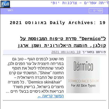
דיתה עפרים – צרכנות יופי
ראשי
תפריט ↓
דילוג לתוכן המשני
דילוג לתוכן העיקרי
19 באוגוסט 2021
Daily Archives:
ל"Dermico" סדרת טיפוח המבוססת על
קולגן, חומצה היאלורונית ושמן ארגן
פורסם בתאריך
19 באוגוסט 2021
מה שטוב לבפנים הגוף – טוב גם
במריחה חיצונית על עור הפנים ולכן,
לאחר שהתחלתי ליטול את תוסף
התזונה "Shine", המשכתי עם קרם
הפנים של החברה הישראלית –
"Dermico skin&hair" . כל מוצריה
מיוצרים בישראל, ברישיון משרד
הבריאות וללא ניסויים בבעלי חיים …
המשך קריאה
←