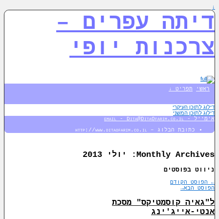
↓
דיתה עפרים –
צרכנות יופי
ראשי
תפריט ↓
דילוג לתוכן העיקרי
דילוג לתוכן המשני
אימייל - email - Dita@DitaOfarim.co.il
כתובת הבלוג – http://www.ditaofarim.co.il
Monthly Archives:
יולי 2013
ניווט בפוסטים
←
הפוסט הקודם
הפוסט הבא
→
ל"גאיה קוסמטיקס" מסכת
אנטי-אייג'ינג