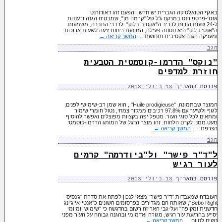
באגף הטואלטיקה הגברית יש חדש, והפעם זהו דאודורנט
אנטי-פרספירנט במרקם ג'ל של "קרמה מן", שמבטיח הגנה ורעננות
ל-24 שעות הודות לרכיב ה"אקטיב בלוק". לדברי החברה, משמעות
ה"אנטי בלוק" היא נוסחה פעילה, המונעת ריחות זיעה לשעות ארוכות
ומעניקה הגנה אקטיבית ותחושת …
המשך קריאה
←
הגב
"נוקס" הדרמו-קוסמטית הטבעית
חוזרת למדפים
פורסם בתאריך
13 ביולי 2013
המוצר שבתמונה, "Huile prodigieuse" , הוא שמן רב-שימושי לפנים,
לגוף ולשיער עם 97.8% רכיבים ממקור צמחי, נטול חומרי שימור
ומתאים לכל סוגי העור. מטפל יפה בקצוות מפוצלים ואפשר להוסיף
מעט ממנו לקרם הלחות. זהו מוצר הדגל של המותג הדרמו-קוסמטי
הצרפתי …
המשך קריאה
←
הגב
ל"ד"ר פישר" ול"ביודרמה" קרמים
לעור רגיש
פורסם בתאריך
13 ביולי 2013
העובדה שמעבדות "ד"ר פישר" מצאו לנכון לפתח את סדרת "ג'נסיס
Sebo Right", שאותה הם מגדירים בפרסומים השונים כ"אנטי-אייג'ינג
חדשנית ומקיפה" ועל-גבי האריזה רשום בהדגשה כי "שימוש יומיומי
יסייע בהרגעת עור רגיש, מגורה ואדמומי ובהגנה גבוהה על העור מפני
נזקים לטווח …
המשך קריאה
←