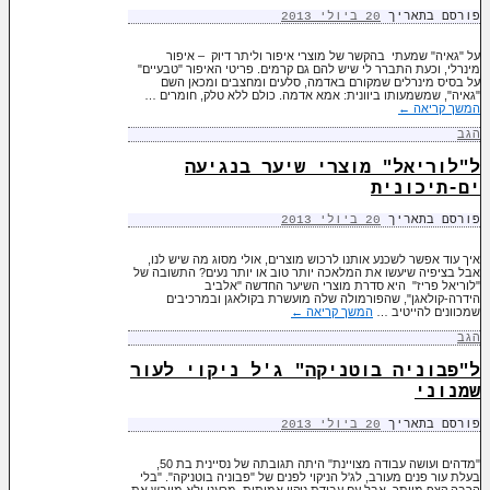
פורסם בתאריך
20 ביולי 2013
על "גאיה" שמעתי בהקשר של מוצרי איפור וליתר דיוק – איפור
מינרלי, וכעת התברר לי שיש להם גם קרמים. פריטי האיפור "טבעיים"
על בסיס מינרלים שמקורם באדמה, סלעים ומחצבים ומכאן השם
"גאיה", שמשמעותו ביוונית: אמא אדמה. כולם ללא טלק, חומרים …
המשך קריאה
←
הגב
ל"לוריאל" מוצרי שיער בנגיעה
ים-תיכונית
פורסם בתאריך
20 ביולי 2013
איך עוד אפשר לשכנע אותנו לרכוש מוצרים, אולי מסוג מה שיש לנו,
אבל בציפיה שיעשו את המלאכה יותר טוב או יותר נעים? התשובה של
"לוריאל פריז" היא סדרת מוצרי השיער החדשה "אלביב
הידרה-קולאגן", שהפורמולה שלה מועשרת בקולאגן ובמרכיבים
שמכוונים להייטיב …
המשך קריאה
←
הגב
ל"פבוניה בוטניקה" ג'ל ניקוי לעור
שמנוני
פורסם בתאריך
20 ביולי 2013
"מדהים ועושה עבודה מצויינת" היתה תגובתה של נסיינית בת 50,
בעלת עור פנים מעורב, לג'ל הניקוי לפנים של "פבוניה בוטניקה". "בלי
הרבה קצף מיותר, אבל עם עבודת ניקוי אמיתית, מרענן ולא מייבש את