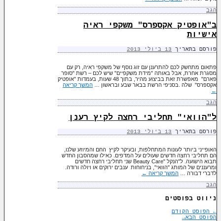
הגב
ב"אופטיק אקספרס" משקפי ראיה
אישיות
פורסם בתאריך
13 ביולי 2013
פתאום מתחשק לכם להתרענן עם זוג נוסף של משקפי ראיה, רק עם
מסגרת אחרת, אבל באותה "מידת משקפיים" שיש לכם – רשת "סופר
פארם" מאפשרת זאת בביצוע מהיר, בתוך 48 שעות, בעמדות "אופטיק
אקספרס" שלה .בסניפי הרשת בבאר שבע ובראשון …
המשך קריאה
←
הגב
ל"הוואי" תחליבי רחצה לקיץ רענן
פורסם בתאריך
13 ביולי 2013
האופייני ביותר לעונות המתחלפות, ובעיקר לקיץ החם והמיוזע שלנו,
הם תחליבי רחצה חדשים שעולים על המדפים. כאילו שמהסבון החדש
תבוא הישועה. ל"הנקל "Beauty Care שני תחליבי רחצה חדשים
ומרעננים של המותג "הוואי", בניחוחות ענבים ירוקים או ויולה ורודה.
לדברי דבורה …
המשך קריאה
←
הגב
ניווט בפוסטים
←
הפוסט הקודם
הפוסט הבא
→