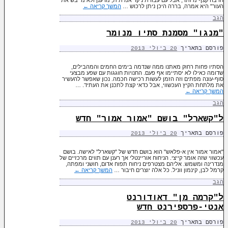
העור" היא אמרה, בררה היכן ניתן לרכוש …
המשך קריאה
←
הגב
"מנגו" מסמנת סתיו מנומר
פורסם בתאריך
20 ביולי 2013
הסתיו פחות רחוק מאתנו ממה שנדמה בימים החמים והמהבילים,
שדומה כאילו לא יסתיימו אף פעם. החנויות חוגגות עם שפע מבצעי
סוף-עונה מפתים וזה הזמן לעשות רכישה חכמה. נכון שאפשר להעשיר
את מלתחת הקיץ העכשווי, אבל כדאי קצת לתכנן את העתיד. …
המשך קריאה
←
הגב
ל"קשארל" בושם "אמור אמור" חדש
פורסם בתאריך
20 ביולי 2013
"אמור אמור אין א-פלאש" הוא בושם חדש של "קשארל" לאישה. בושם
עכשווי שזה אומר קייצי. הניחוח אוריינטלי אך רענן עם תווים מרכזיים של
מנדרינה ומשמש. אליהם מצטרפים ניחוח תפוח אדום, חושני ומפתה,
קרמל לבן, קינמון ווניל. כל אלה יוצרים חיבור …
המשך קריאה
←
הגב
ל"קרמה מן" דאודורנט
אנטי-פרספירנט חדש
פורסם בתאריך
20 ביולי 2013